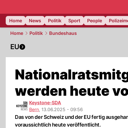
Home
News
Politik
Sport
People
Polizei
Home
Politik
Bundeshaus
EU
Nationalratsmit
werden heute vo
Keystone-SDA
Bern
,
13.06.2025 - 09:56
Das von der Schweiz und der EU fertig ausgehan
voraussichtlich heute veröffentlicht.