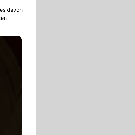
tes davon
sen