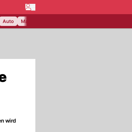
Auto
Matchcenter
Videos
Nau Plus
Lifestyle
e
en wird