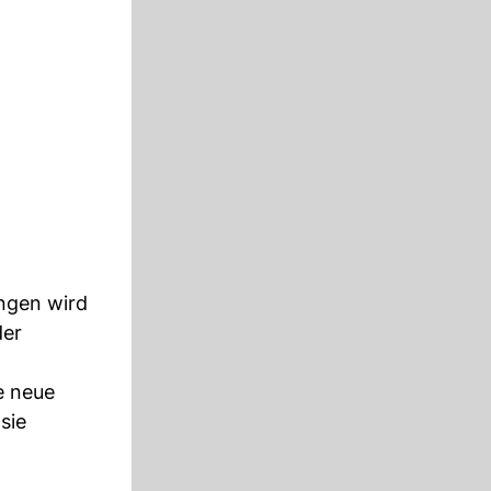
ungen wird
der
e neue
sie