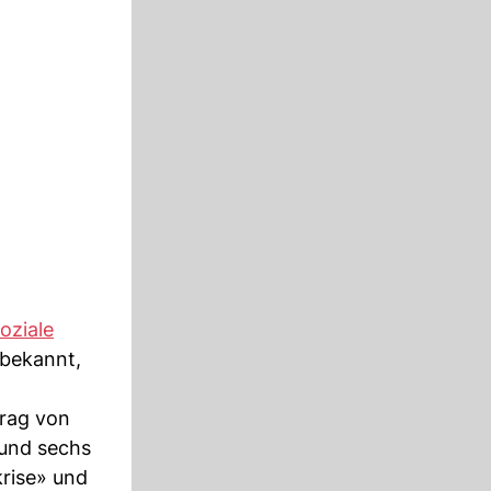
soziale
 bekannt,
trag von
rund sechs
krise» und