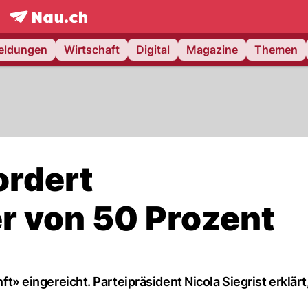
frontpage.
NAU.ch
meldungen
Wirtschaft
Digital
Magazine
Themen
fordert
r von 50 Prozent
unft» eingereicht. Parteipräsident Nicola Siegrist erklär