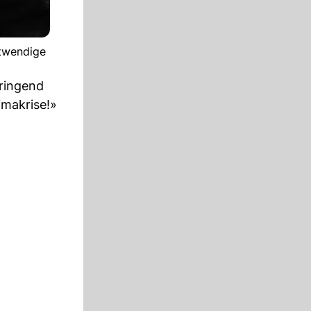
otwendige
dringend
imakrise!»