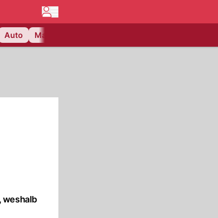
Auto
Matchcenter
Videos
Nau Plus
Lifestyle
t, weshalb