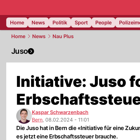
Home
News
Politik
Sport
People
Polizei
Home
News
Nau Plus
Juso
Initiative: Juso 
Erbschaftssteue
Kaspar Schwarzenbach
Bern
,
08.02.2024 - 11:01
Die Juso hat in Bern die «Initiative für eine Zuk
es jetzt eine Erbschaftssteuer brauche.