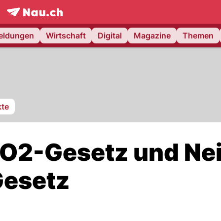
frontpage.
NAU.ch
meldungen
Wirtschaft
Digital
Magazine
Themen
te
CO2-Gesetz und Ne
Gesetz