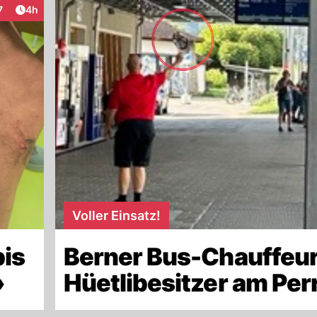
Artikel veröffentlicht:
7
4h
raktionen
Voller Einsatz!
bis
Berner Bus-Chauffeur
»
Hüetlibesitzer am Per