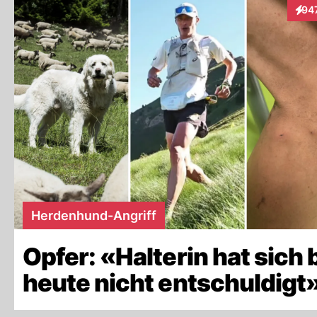
94
Inte
Herdenhund-Angriff
Opfer: «Halterin hat sich 
heute nicht entschuldigt