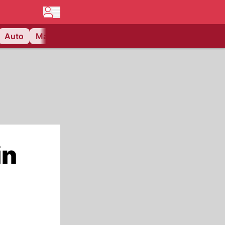
Auto
Matchcenter
Videos
Nau Plus
Lifestyle
in