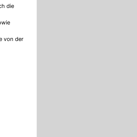
ch die
owie
e von der