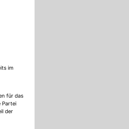
its im
en für das
 Partei
il der