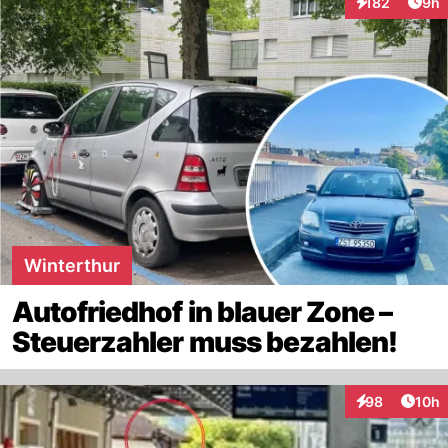
Arti
182
9h
Interaktionen
Winterthur
Autofriedhof in blauer Zone –
Steuerzahler muss bezahlen!
Artik
98
10h
Interaktionen