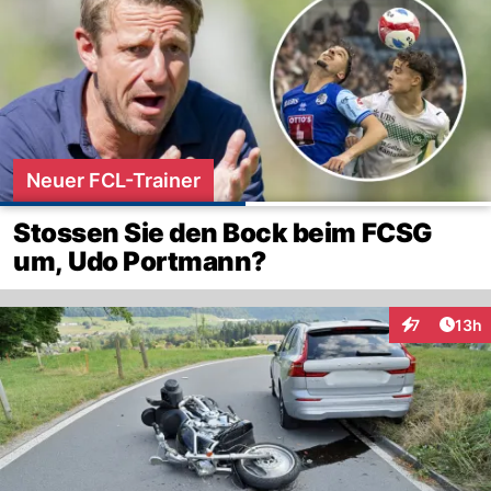
Neuer FCL-Trainer
Stossen Sie den Bock beim FCSG
um, Udo Portmann?
Artik
7
13h
Interaktione