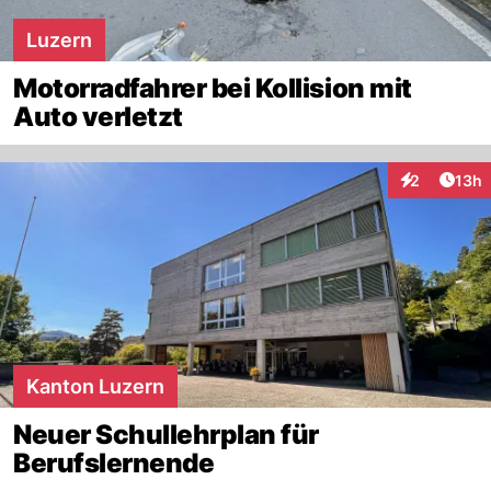
Luzern
Motorradfahrer bei Kollision mit
Auto verletzt
Artik
2
13h
Interaktione
Kanton Luzern
Neuer Schullehrplan für
Berufslernende