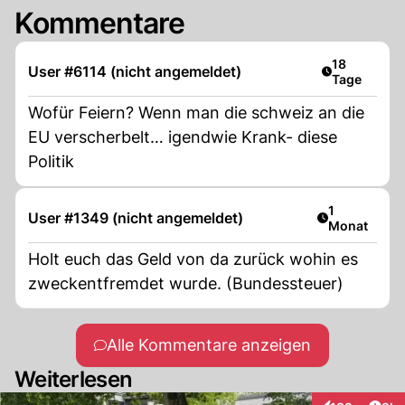
Kommentare
Artikel verö
18
User #6114 (nicht angemeldet)
Tage
Wofür Feiern? Wenn man die schweiz an die
EU verscherbelt… igendwie Krank- diese
Politik
Artikel veröf
1
User #1349 (nicht angemeldet)
Monat
Holt euch das Geld von da zurück wohin es
zweckentfremdet wurde. (Bundessteuer)
Alle Kommentare anzeigen
Weiterlesen