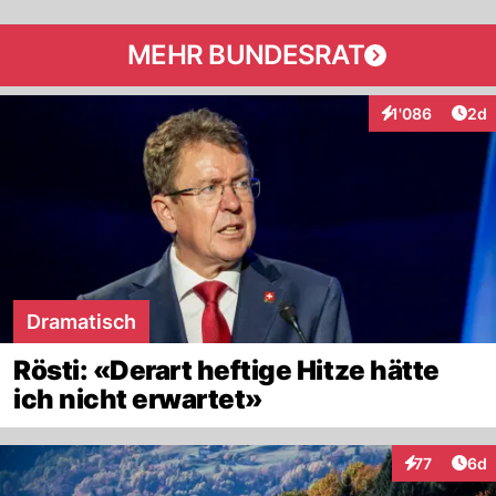
MEHR BUNDESRAT
Arti
1'086
2d
Interaktionen
Dramatisch
Rösti: «Derart heftige Hitze hätte
ich nicht erwartet»
Arti
77
6d
Interaktione