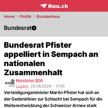
frontpage.
NAU.ch
Home
Politik
Bundeshaus
Bundesrat
Bundesrat Pfister
appelliert in Sempach an
nationalen
Zusammenhalt
Keystone-SDA
Luzern
,
28.06.2026 - 17:55
Verteidigungsminister Martin Pfister hat sich an
der Gedenkfeier zur Schlacht bei Sempach für die
Weiterentwicklung der Schweizer Armee stark