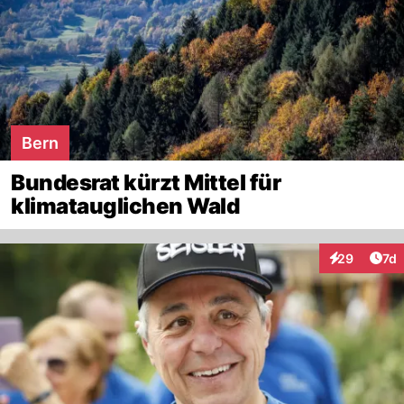
Bern
Bundesrat kürzt Mittel für
klimatauglichen Wald
Art
29
7d
Interaktione