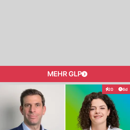
MEHR GLP
Arti
20
6d
Interaktionen