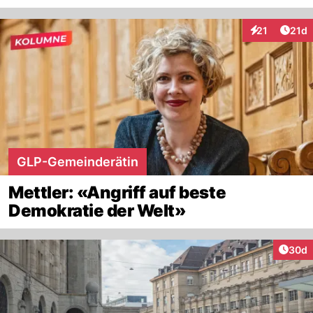
Artik
21
21d
Interaktionen
GLP-Gemeinderätin
Mettler: «Angriff auf beste
Demokratie der Welt»
Artik
30d