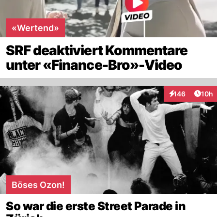
«Wertend»
SRF deaktiviert Kommentare
unter «Finance-Bro»-Video
Artik
146
10h
Interaktionen
Böses Ozon!
So war die erste Street Parade in