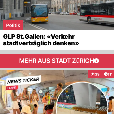
Politik
GLP St.Gallen: «Verkehr
stadtverträglich denken»
MEHR AUS STADT ZüRICH
Arti
139
11'
Interaktionen