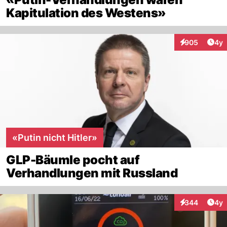
Kapitulation des Westens»
Arti
905
4y
Interaktionen
«Putin nicht Hitler»
GLP-Bäumle pocht auf
Verhandlungen mit Russland
Arti
344
4y
Interaktionen