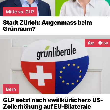
Mitte vs. GLP
Stadt Zürich: Augenmass beim
Grünraum?
Artik
32
15d
Interaktionen
Bern
GLP setzt nach «willkürlicher» US-
Zollerhöhung auf EU-Bilaterale