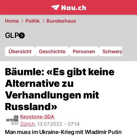
frontpage.
NAU.ch
Home
Politik
Bundeshaus
GLP
Übersicht
Geschichte
Personen
Schwerpunkte
Bäumle: «Es gibt keine
Alternative zu
Verhandlungen mit
Russland»
Keystone-SDA
Zürich
,
13.07.2022 - 07:14
Man muss im Ukraine-Krieg mit Wladimir Putin