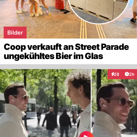
Bilder
Coop verkauft an Street Parade
ungekühltes Bier im Glas
Arti
28
2h
Interaktionen