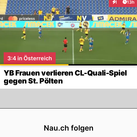
Artik
1
13h
Interaktione
3:4 in Österreich
YB Frauen verlieren CL-Quali-Spiel
gegen St. Pölten
Footer
Nau.ch folgen