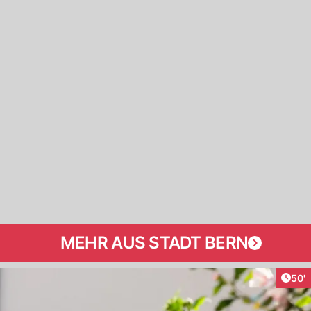
MEHR AUS STADT BERN
Arti
50'