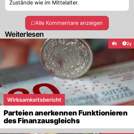
Zustände wie im Mittelalter.
Alle Kommentare anzeigen
Weiterlesen
Arti
8
2y
Interaktion
Wirksamkeitsbericht
Parteien anerkennen Funktionieren
des Finanzausgleichs