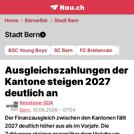
frontpage.
NAU.ch
Home
BärnerBär
Stadt Bern
Stadt Bern
BSC Young Boys
SC Bern
FC Breitenrain
BSV B
Ausgleichszahlungen der
Kantone steigen 2027
deutlich an
Keystone-SDA
Bern
,
10.06.2026 - 07:04
Der Finanzausgleich zwischen den Kantonen fällt
2027 deutlich höher aus als im Vorjahr. Die
Zahlungen steigen gegenüber dem Vorjahr um