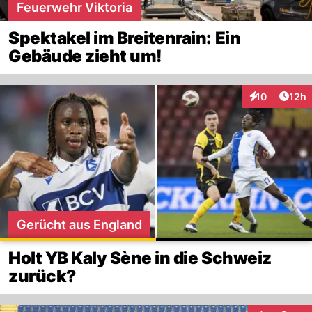
Feuerwehr Viktoria
Spektakel im Breitenrain: Ein
Gebäude zieht um!
Artik
10
12h
Interaktionen
Gerücht aus England
Holt YB Kaly Sène in die Schweiz
zurück?