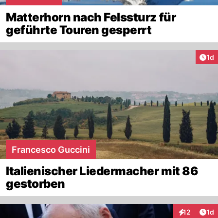
Matterhorn nach Felssturz für
geführte Touren gesperrt
Art
1d
Francesco Guccini
Italienischer Liedermacher mit 86
gestorben
Art
12
1d
Interaktione