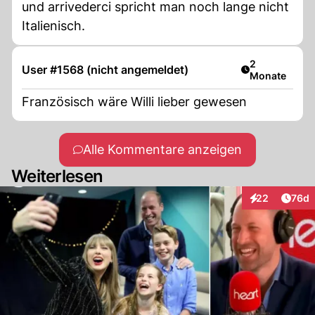
und arrivederci spricht man noch lange nicht
Italienisch.
Artikel veröff
2
User #1568 (nicht angemeldet)
Monate
Französisch wäre Willi lieber gewesen
Alle Kommentare anzeigen
Weiterlesen
Artik
22
76d
Interaktionen