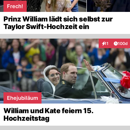
Frech!
Prinz William lädt sich selbst zur
Taylor Swift-Hochzeit ein
Artike
11
100d
Interaktionen
Ehejubiläum
William und Kate feiern 15.
Hochzeitstag