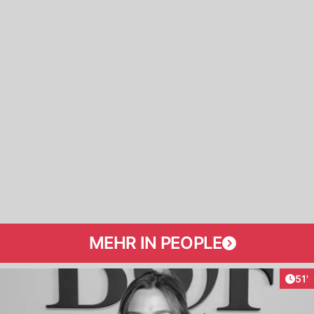
MEHR IN PEOPLE
Arti
51'