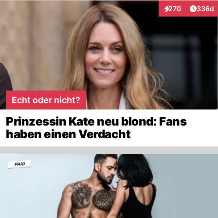
Artikel
270
336d
Interaktionen
Echt oder nicht?
Prinzessin Kate neu blond: Fans
haben einen Verdacht