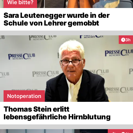
Wie bitte?
Sara Leutenegger wurde in der
Schule von Lehrer gemobbt
Arti
3h
Notoperation
Thomas Stein erlitt
lebensgefährliche Hirnblutung