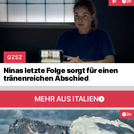
Arti
1
3h
Interaktion
GZSZ
Ninas letzte Folge sorgt für einen
tränenreichen Abschied
MEHR AUS ITALIEN
Arti
3h