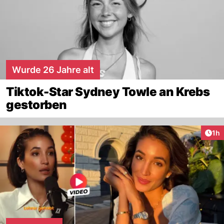
Wurde 26 Jahre alt
Tiktok-Star Sydney Towle an Krebs
gestorben
Art
1h