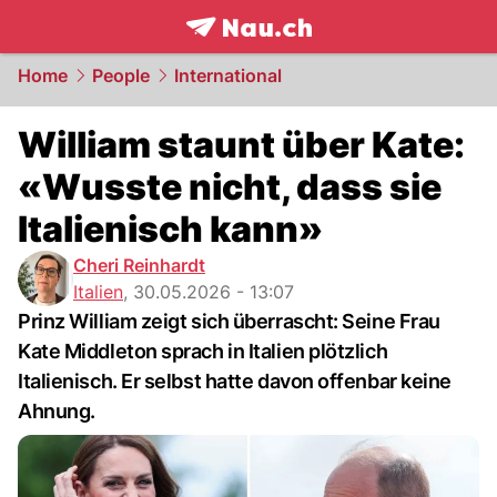
frontpage.
NAU.ch
Home
People
International
William staunt über Kate:
«Wusste nicht, dass sie
Italienisch kann»
Cheri Reinhardt
Italien
,
30.05.2026 - 13:07
Prinz William zeigt sich überrascht: Seine Frau
Kate Middleton sprach in Italien plötzlich
Italienisch. Er selbst hatte davon offenbar keine
Ahnung.