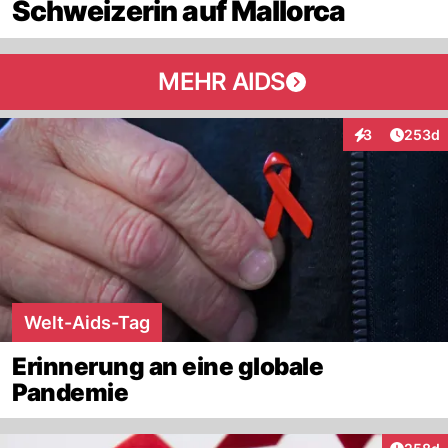
Schweizerin auf Mallorca
MEHR AIDS
Artikel
3
253d
Interaktionen
Welt-Aids-Tag
Erinnerung an eine globale
Pandemie
Artikel