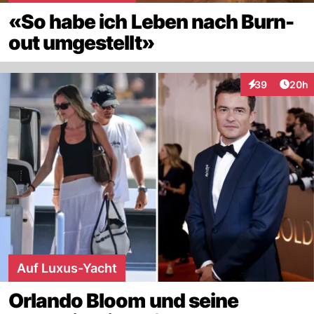
«So habe ich Leben nach Burn-
out umgestellt»
Artik
39
20h
Interaktionen
Auf Luxus-Yacht
Orlando Bloom und seine