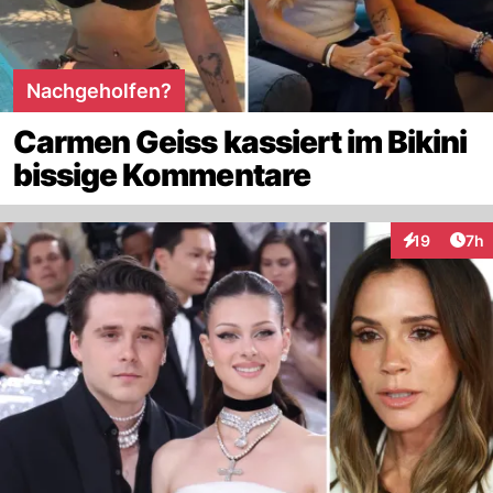
Nachgeholfen?
Carmen Geiss kassiert im Bikini
bissige Kommentare
Arti
19
7h
Interaktione