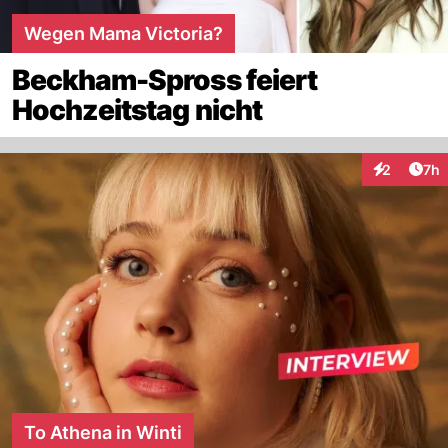
Wegen Mama Victoria?
Beckham-Spross feiert
Hochzeitstag nicht
Arti
2
7h
Interaktion
To Athena in Winti