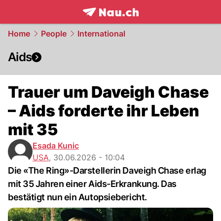
frontpage.
NAU.ch
Home
People
International
Aids
Trauer um Daveigh Chase
– Aids forderte ihr Leben
mit 35
Esada Kunic
USA
,
30.06.2026 - 10:04
Die «The Ring»-Darstellerin Daveigh Chase erlag
mit 35 Jahren einer Aids-Erkrankung. Das
bestätigt nun ein Autopsiebericht.