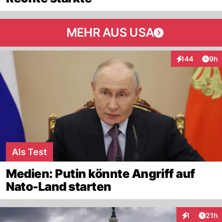
MEHR AUS USA
Arti
144
9h
Interaktionen
Als Test
Medien: Putin könnte Angriff auf
Nato-Land starten
Artik
1
21h
Interaktione