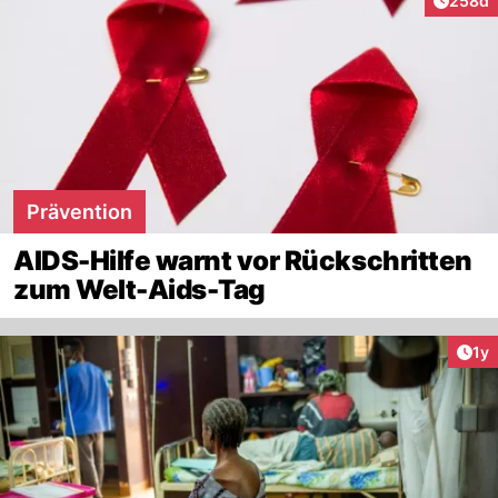
258d
Prävention
AIDS-Hilfe warnt vor Rückschritten
zum Welt-Aids-Tag
Art
1y