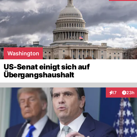
Washington
US-Senat einigt sich auf
Übergangshaushalt
Artik
17
23h
Interaktionen