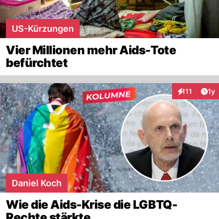
US-Kürzungen
Vier Millionen mehr Aids-Tote
befürchtet
Art
111
1y
Interaktionen
Daniel Koch
Wie die Aids-Krise die LGBTQ-
Rechte stärkte