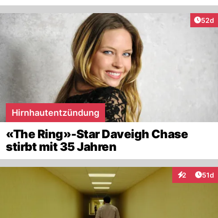
Artik
52d
Hirnhautentzündung
«The Ring»-Star Daveigh Chase
stirbt mit 35 Jahren
Artik
2
51d
Interaktione