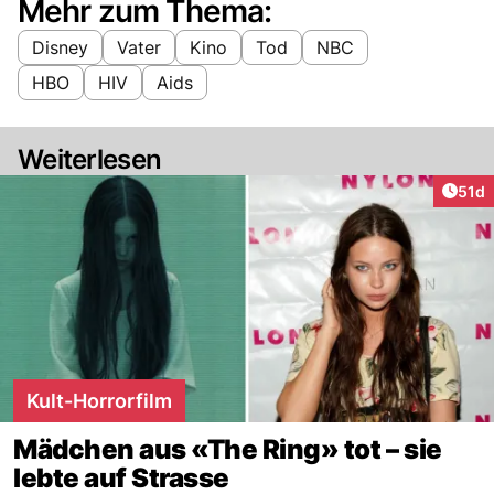
Mehr zum Thema:
Disney
Vater
Kino
Tod
NBC
HBO
HIV
Aids
Weiterlesen
Artik
51d
Kult-Horrorfilm
Mädchen aus «The Ring» tot – sie
lebte auf Strasse