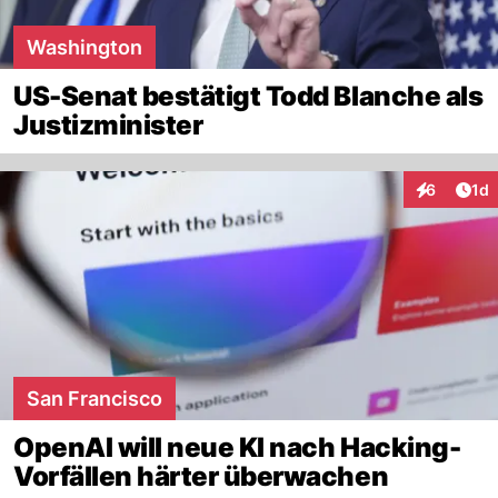
Washington
US-Senat bestätigt Todd Blanche als
Justizminister
Art
6
1d
Interaktion
San Francisco
OpenAI will neue KI nach Hacking-
Vorfällen härter überwachen