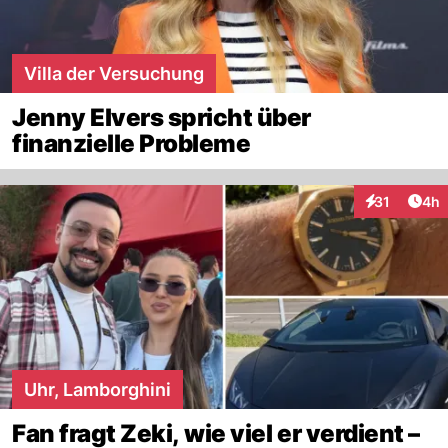
Villa der Versuchung
Jenny Elvers spricht über
finanzielle Probleme
Arti
31
4h
Interaktione
Uhr, Lamborghini
Fan fragt Zeki, wie viel er verdient –