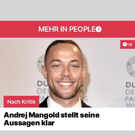
MEHR IN PEOPLE
Arti
14'
Nach Kritik
Andrej Mangold stellt seine
Aussagen klar