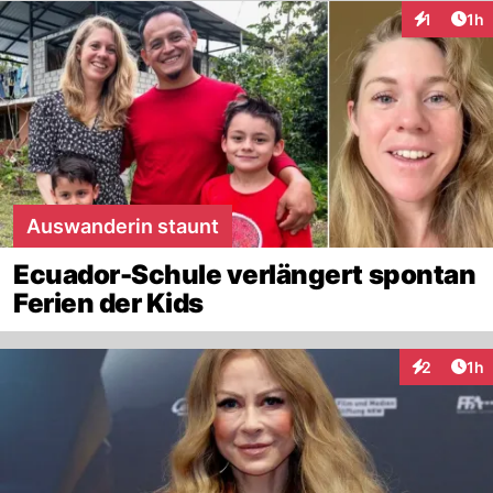
Art
1
1h
Interaktion
Auswanderin staunt
Ecuador-Schule verlängert spontan
Ferien der Kids
Art
2
1h
Interaktion