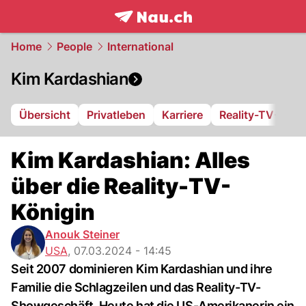
frontpage.
NAU.ch
Home
People
International
Kim Kardashian
Übersicht
Privatleben
Karriere
Reality-TV-Sho
Kim Kardashian: Alles
über die Reality-TV-
Königin
Anouk Steiner
USA
,
07.03.2024 - 14:45
Seit 2007 dominieren Kim Kardashian und ihre
Familie die Schlagzeilen und das Reality-TV-
Showgeschäft. Heute hat die US-Amerikanerin ein