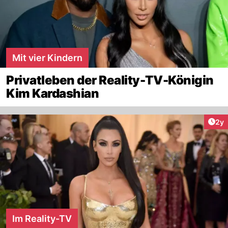
Mit vier Kindern
Privatleben der Reality-TV-Königin
Kim Kardashian
Arti
2y
Im Reality-TV