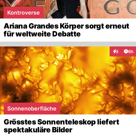
Kontroverse
Ariana Grandes Körper sorgt erneut
für weltweite Debatte
Arti
3
6h
Interaktion
Sonnenoberfläche
Grösstes Sonnenteleskop liefert
spektakuläre Bilder