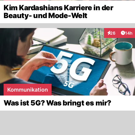
Kim Kardashians Karriere in der
Beauty- und Mode-Welt
Artik
26
14h
Interaktionen
Kommunikation
Was ist 5G? Was bringt es mir?