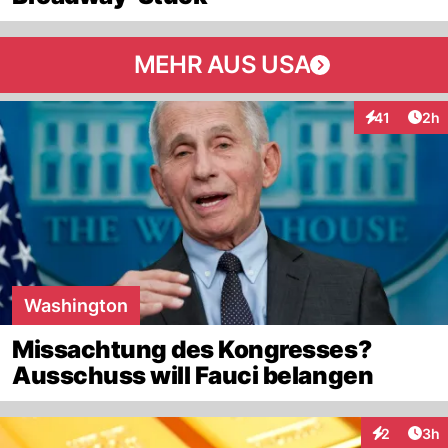
MEHR AUS USA
Arti
41
2h
Interaktione
Washington
Missachtung des Kongresses?
Ausschuss will Fauci belangen
Arti
2
3h
Interaktion