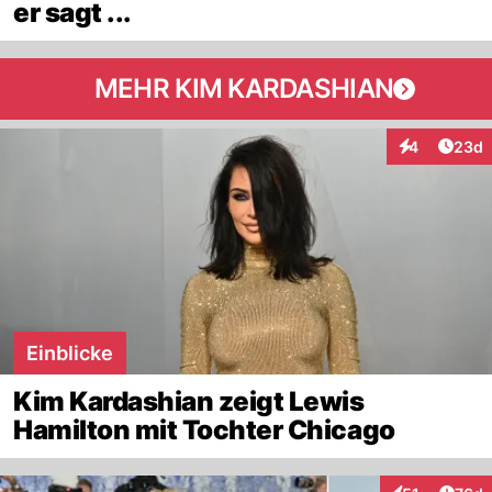
er sagt ...
MEHR KIM KARDASHIAN
Artik
4
23d
Interaktionen
Einblicke
Kim Kardashian zeigt Lewis
Hamilton mit Tochter Chicago