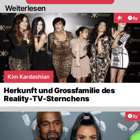
Weiterlesen
Arti
1
4y
Interaktion
Kim Kardashian
Herkunft und Grossfamilie des
Reality-TV-Sternchens
Arti
3y