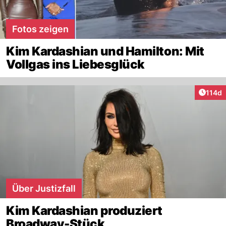
Fotos zeigen
Kim Kardashian und Hamilton: Mit
Vollgas ins Liebesglück
Artike
114d
Über Justizfall
Kim Kardashian produziert
Broadway-Stück