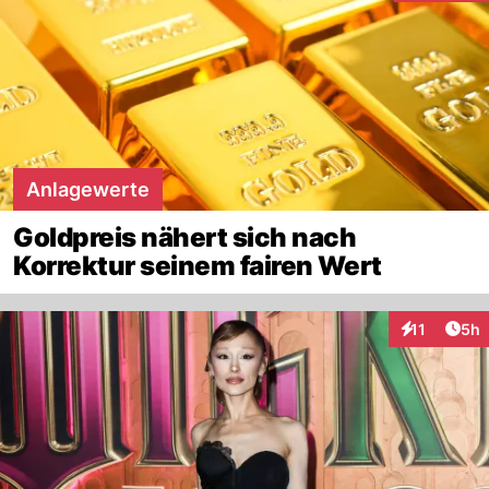
Anlagewerte
Goldpreis nähert sich nach
Korrektur seinem fairen Wert
Arti
11
5h
Interaktione