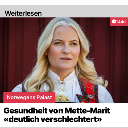
Weiterlesen
Artike
144d
Norwegens Palast
Gesundheit von Mette-Marit
«deutlich verschlechtert»