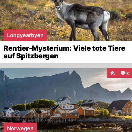
Longyearbyen
Rentier-Mysterium: Viele tote Tiere
auf Spitzbergen
Art
9
1d
Interaktion
Norwegen