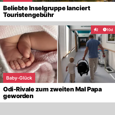
Beliebte Inselgruppe lanciert
Touristengebühr
Artik
2
10d
Interaktione
Baby-Glück
Odi-Rivale zum zweiten Mal Papa
geworden