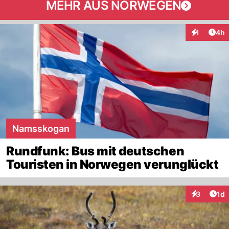
MEHR AUS NORWEGEN
Arti
1
4h
Interaktion
Namsskogan
Rundfunk: Bus mit deutschen
Touristen in Norwegen verunglückt
Art
3
1d
Interaktion