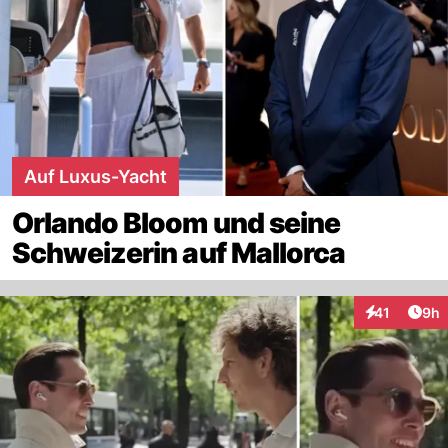
Auf Luxus-Yacht
Orlando Bloom und seine
Schweizerin auf Mallorca
Arti
41
9h
Interaktione