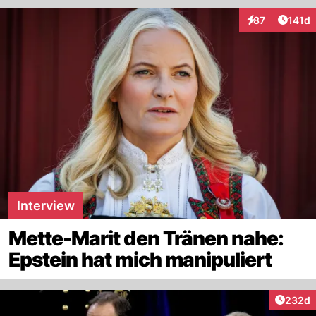
Artike
87
141d
Interaktionen
Interview
Mette-Marit den Tränen nahe:
Epstein hat mich manipuliert
Artikel
232d