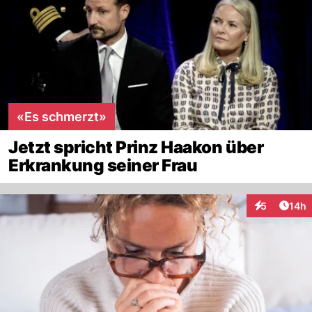
«Es schmerzt»
Jetzt spricht Prinz Haakon über
Erkrankung seiner Frau
Artik
5
14h
Interaktione