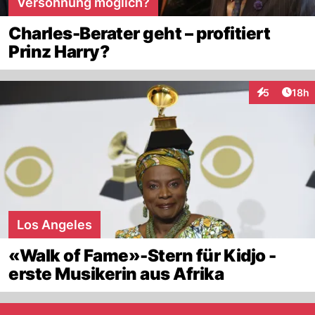
Versöhnung möglich?
Charles-Berater geht – profitiert
Prinz Harry?
Artik
5
18h
Interaktione
Los Angeles
«Walk of Fame»-Stern für Kidjo -
erste Musikerin aus Afrika