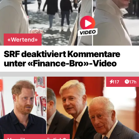
«Wertend»
SRF deaktiviert Kommentare
unter «Finance-Bro»-Video
Artik
117
17h
Interaktionen