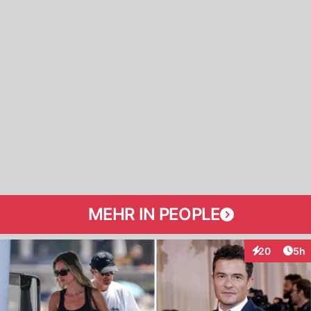
MEHR IN PEOPLE
Arti
20
5h
Interaktionen