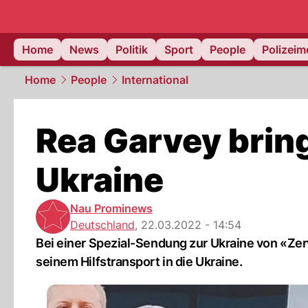
Home
News
Politik
Sport
People
Polizei
Home
People
International
Rea Garvey bring
Ukraine
Nau Prominews
Deutschland
,
22.03.2022 - 14:54
Bei einer Spezial-Sendung zur Ukraine von «Zer
seinem Hilfstransport in die Ukraine.