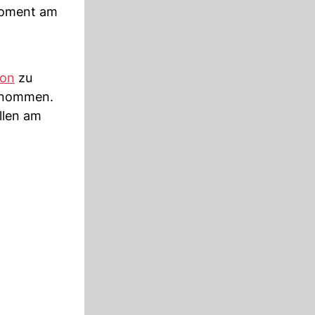
Moment am
fon
zu
genommen.
llen am