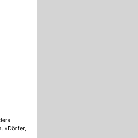
ders
n. «Dörfer,