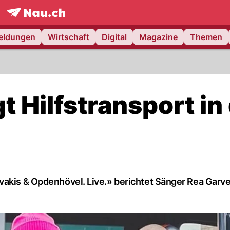
frontpage.
NAU.ch
meldungen
Wirtschaft
Digital
Magazine
Themen
t Hilfstransport in 
vakis & Opdenhövel. Live.» berichtet Sänger Rea Garv