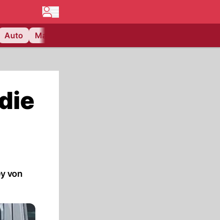
Auto
Matchcenter
Videos
Nau Plus
Lifestyle
die
ey von