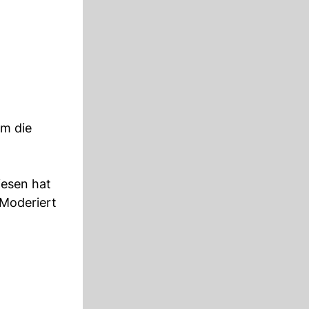
um die
iesen hat
 Moderiert