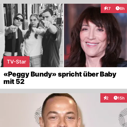
Arti
17
6h
Interaktione
TV-Star
«Peggy Bundy» spricht über Baby
mit 52
Artik
2
15h
Interaktione