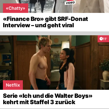
«Chatty»
«Finance Bro» gibt SRF-Donat
Interview – und geht viral
Arti
11'
Netflix
Serie «Ich und die Walter Boys»
kehrt mit Staffel 3 zurück