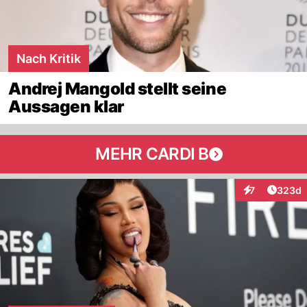
Nach Kritik
Andrej Mangold stellt seine
Aussagen klar
MEHR CARDI B
Artikel
7
323d
Interaktionen