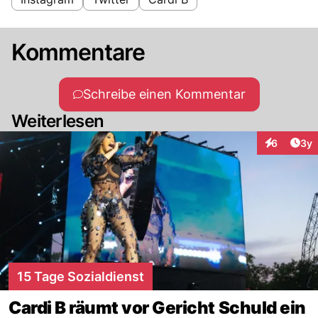
Kommentare
Schreibe einen Kommentar
Weiterlesen
Arti
6
3y
Interaktion
15 Tage Sozialdienst
Cardi B räumt vor Gericht Schuld ein