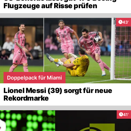
Flugzeuge auf Risse prüfen
Arti
43'
Doppelpack für Miami
Lionel Messi (39) sorgt für neue
Rekordmarke
Arti
41'