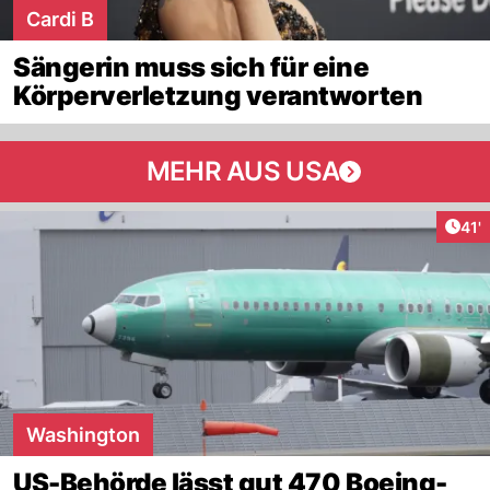
Cardi B
Sängerin muss sich für eine
Körperverletzung verantworten
MEHR AUS USA
Arti
41'
Washington
US-Behörde lässt gut 470 Boeing-