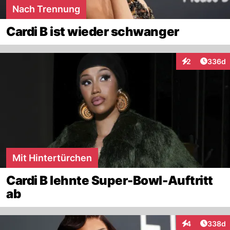
Nach Trennung
Cardi B ist wieder schwanger
Artikel
2
336d
Interaktionen
Mit Hintertürchen
Cardi B lehnte Super-Bowl-Auftritt
ab
Artikel
4
338d
Interaktionen