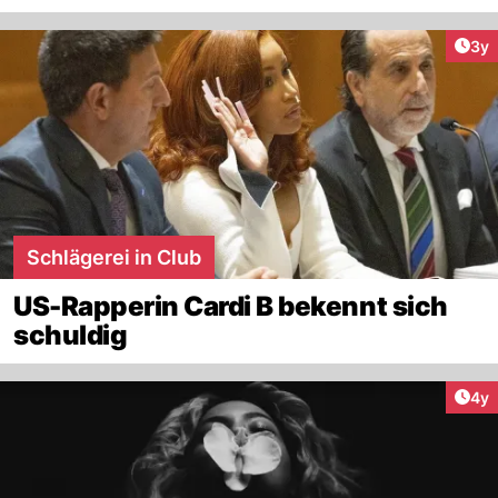
Arti
3y
Schlägerei in Club
US-Rapperin Cardi B bekennt sich
schuldig
Arti
4y