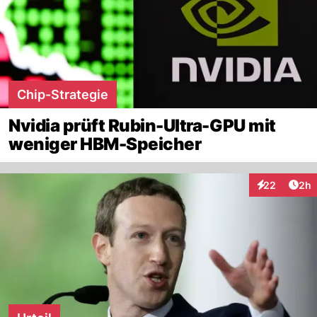
Chip-Strategie
Nvidia prüft Rubin-Ultra-GPU mit
weniger HBM-Speicher
Arti
22
2h
Interaktionen