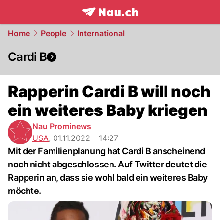
frontpage.
NAU.ch
Home
People
International
Cardi B
Rapperin Cardi B will noch
ein weiteres Baby kriegen
Nau Prominews
USA
,
01.11.2022 - 14:27
Mit der Familienplanung hat Cardi B anscheinend
noch nicht abgeschlossen. Auf Twitter deutet die
Rapperin an, dass sie wohl bald ein weiteres Baby
möchte.