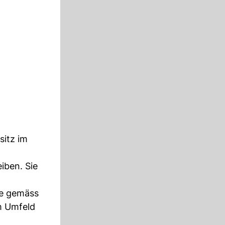
sitz im
iben. Sie
de gemäss
m Umfeld