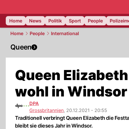
Home
News
Politik
Sport
People
Polizei
Home
People
International
Queen
Queen Elizabeth
wohl in Windsor
DPA
Grossbritannien
,
20.12.2021 - 20:55
Traditionell verbringt Queen Elizabeth die Fes
bleibt sie dieses Jahr in Windsor.