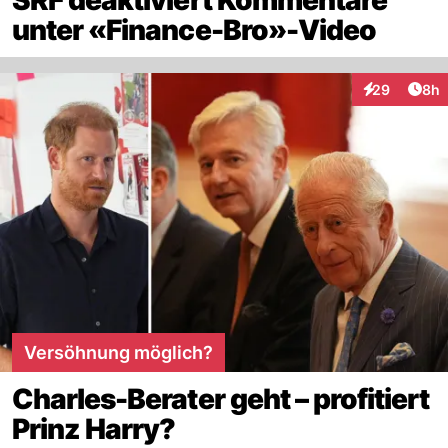
unter «Finance-Bro»-Video
Arti
29
8h
Interaktionen
Versöhnung möglich?
Charles-Berater geht – profitiert
Prinz Harry?