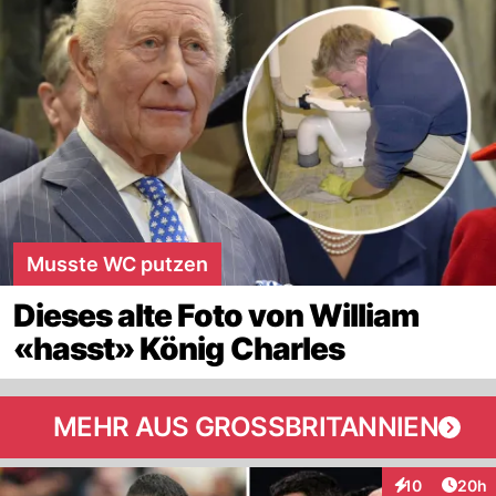
Musste WC putzen
Dieses alte Foto von William
«hasst» König Charles
MEHR AUS GROSSBRITANNIEN
Artik
10
20h
Interaktionen