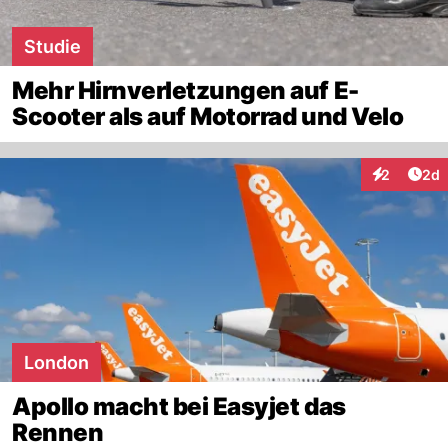
Studie
Mehr Hirnverletzungen auf E-
Scooter als auf Motorrad und Velo
Arti
2
2d
Interaktion
London
Apollo macht bei Easyjet das
Rennen