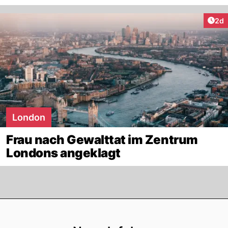
Arti
2d
London
Frau nach Gewalttat im Zentrum
Londons angeklagt
Footer