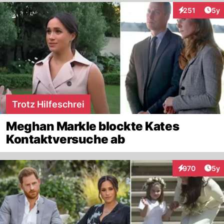
Arti
251
5y
Interaktionen
Trotz Hilfeschrei
Meghan Markle blockte Kates
Kontaktversuche ab
Arti
970
5y
Interaktionen