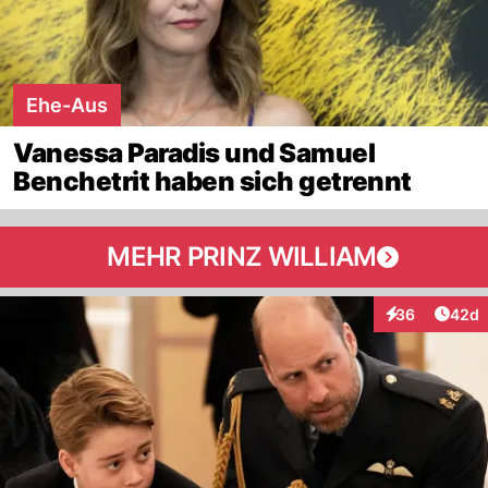
Ehe-Aus
Vanessa Paradis und Samuel
Benchetrit haben sich getrennt
MEHR PRINZ WILLIAM
Artik
36
42d
Interaktionen