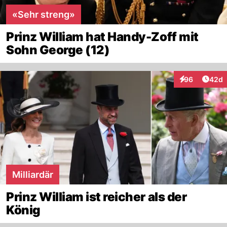
«Sehr streng»
Prinz William hat Handy-Zoff mit
Sohn George (12)
Artik
96
42d
Interaktionen
Milliardär
Prinz William ist reicher als der
König