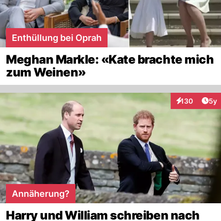
Enthüllung bei Oprah
Meghan Markle: «Kate brachte mich
zum Weinen»
Arti
130
5y
Interaktionen
Annäherung?
Harry und William schreiben nach