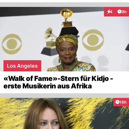
Arti
4
9h
Interaktion
Los Angeles
«Walk of Fame»-Stern für Kidjo -
erste Musikerin aus Afrika
Artik
16h