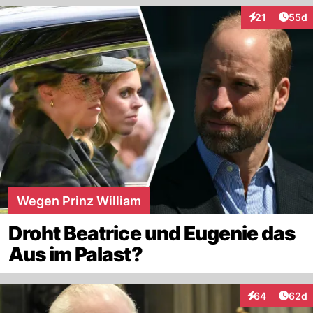
Artik
21
55d
Interaktionen
Wegen Prinz William
Droht Beatrice und Eugenie das
Aus im Palast?
Artik
64
62d
Interaktionen