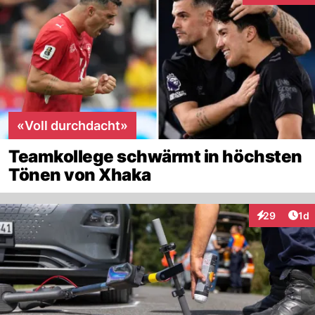
«Voll durchdacht»
Teamkollege schwärmt in höchsten
Tönen von Xhaka
Art
29
1d
Interaktione