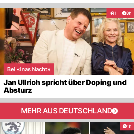
Arti
11
8h
Interaktione
Bei «Inas Nacht»
Jan Ullrich spricht über Doping und
Absturz
MEHR AUS DEUTSCHLAND
Art
1h