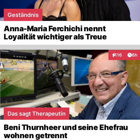
Geständnis
Anna-Maria Ferchichi nennt
Loyalität wichtiger als Treue
Arti
116
6h
Interaktionen
Das sagt Therapeutin
Beni Thurnheer und seine Ehefrau
wohnen getrennt