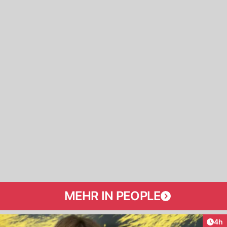
MEHR IN PEOPLE
Arti
4h