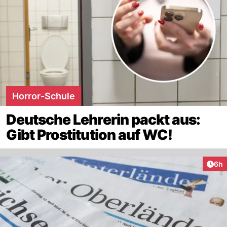
Horror-Schule
Deutsche Lehrerin packt aus:
Gibt Prostitution auf WC!
Arti
6h