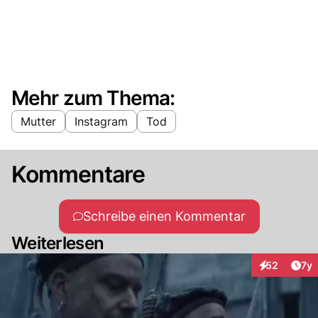
Mehr zum Thema:
Mutter
Instagram
Tod
Kommentare
Schreibe einen Kommentar
Weiterlesen
Art
52
7y
Interaktione