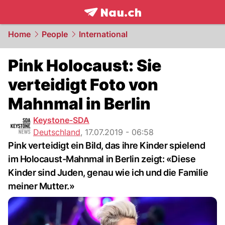
frontpage.
NAU.ch
Home
People
International
Pink Holocaust: Sie
verteidigt Foto von
Mahnmal in Berlin
Keystone-SDA
Deutschland
,
17.07.2019 - 06:58
Pink verteidigt ein Bild, das ihre Kinder spielend
im Holocaust-Mahnmal in Berlin zeigt: «Diese
Kinder sind Juden, genau wie ich und die Familie
meiner Mutter.»