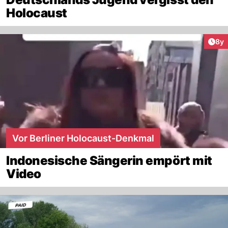
Holocaust
Arti
8y
Vor Berliner Holocaust-Denkmal
Indonesische Sängerin empört mit
Video