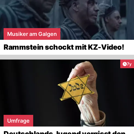
Musiker am Galgen
Rammstein schockt mit KZ-Video!
Art
7y
Umfrage
Deutschlands Jugend vergisst den