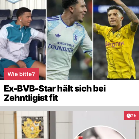
Wie bitte?
Ex-BVB-Star hält sich bei
Zehntligist fit
Arti
2h