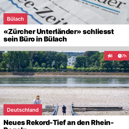
Bülach
«Zürcher Unterländer» schliesst
sein Büro in Bülach
Arti
8
7h
Interaktion
Deutschland
Neues Rekord-Tief an den Rhein-