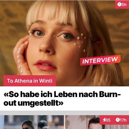
Arti
5h
To Athena in Winti
«So habe ich Leben nach Burn-
out umgestellt»
Artik
35
17h
Interaktionen