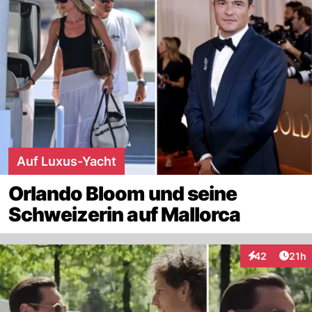
Auf Luxus-Yacht
Orlando Bloom und seine
Schweizerin auf Mallorca
Artik
42
21h
Interaktionen