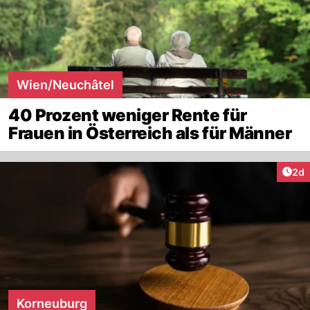
Wien/Neuchâtel
40 Prozent weniger Rente für
Frauen in Österreich als für Männer
Arti
2d
Korneuburg