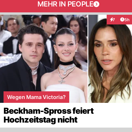
MEHR IN PEOPLE
Arti
7
5h
Interaktion
Wegen Mama Victoria?
Beckham-Spross feiert
Hochzeitstag nicht