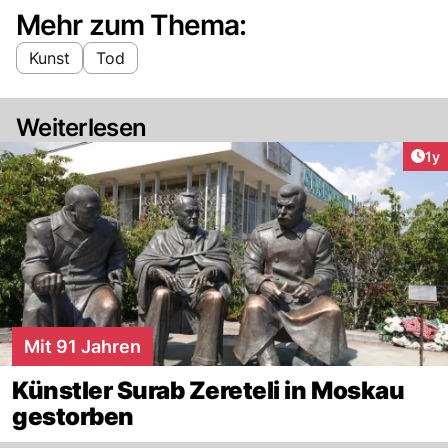
Mehr zum Thema:
Kunst
Tod
Weiterlesen
Art
1y
Mit 91 Jahren
Künstler Surab Zereteli in Moskau
gestorben