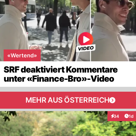
«Wertend»
SRF deaktiviert Kommentare
unter «Finance-Bro»-Video
MEHR AUS ÖSTERREICH
Art
34
1d
Interaktione