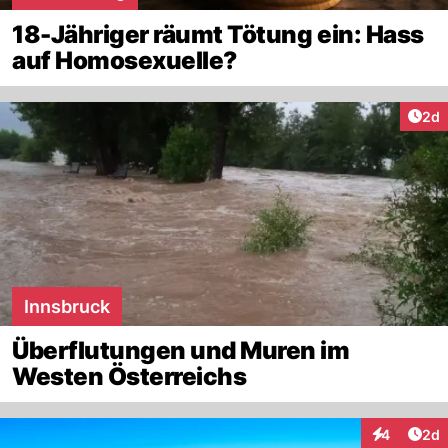
18-Jähriger räumt Tötung ein: Hass
auf Homosexuelle?
Arti
2d
Innsbruck
Überflutungen und Muren im
Westen Österreichs
Arti
4
2d
Interaktion