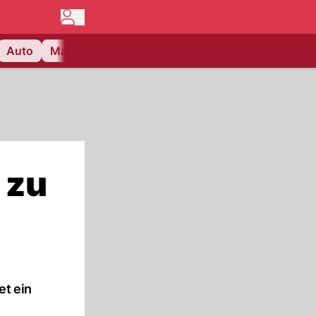
Auto
Matchcenter
Videos
Nau Plus
Lifestyle
 zu
et ein