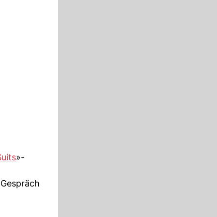
Suits
»-
m Gespräch