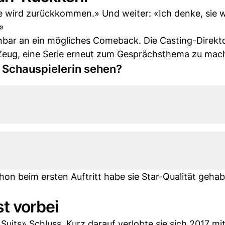
ie wird zurückkommen.» Und weiter: «Ich denke, sie w
»
enbar an ein mögliches Comeback. Die Casting-Direkto
Zeug, eine Serie erneut zum Gesprächsthema zu mac
 Schauspielerin sehen?
on beim ersten Auftritt habe sie Star-Qualität gehabt
t vorbei
uits» Schluss. Kurz darauf verlobte sie sich 2017 mi