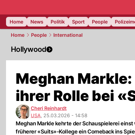
Home
News
Politik
Sport
People
Polizei
Home
People
International
Hollywood
Meghan Markle: 
ihrer Rolle bei 
Cheri Reinhardt
USA
,
25.03.2026 - 14:58
Meghan Markle kehrte der Schauspielerei einst
früherer «Suits»-Kollege ein Comeback ins Spiel