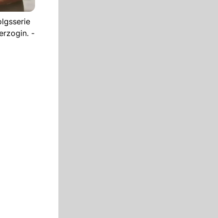
olgsserie
rzogin. -