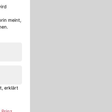
ird
rin meint,
hen.
, erklärt
t
Prinz