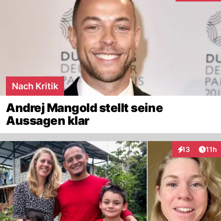
Nach Kritik
Andrej Mangold stellt seine
Aussagen klar
Artik
13
11h
Interaktionen