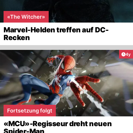
«The Witcher»
Marvel-Helden treffen auf DC-
Recken
Arti
4y
Fortsetzung folgt
«MCU»-Regisseur dreht neuen
Spider-Man