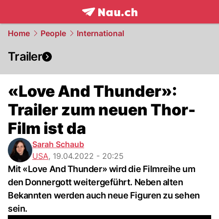
frontpage.
NAU.ch
Home
People
International
Trailer
«Love And Thunder»:
Trailer zum neuen Thor-
Film ist da
Sarah Schaub
USA
,
19.04.2022 - 20:25
Mit «Love And Thunder» wird die Filmreihe um
den Donnergott weitergeführt. Neben alten
Bekannten werden auch neue Figuren zu sehen
sein.