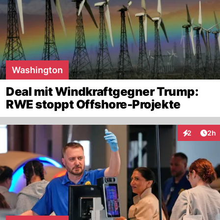
Washington
Deal mit Windkraftgegner Trump:
RWE stoppt Offshore-Projekte
Arti
2
2h
Interaktion