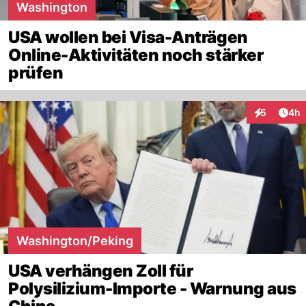
Washington
USA wollen bei Visa-Anträgen
Online-Aktivitäten noch stärker
prüfen
Arti
5
4h
Interaktion
Washington/Peking
USA verhängen Zoll für
Polysilizium-Importe - Warnung aus