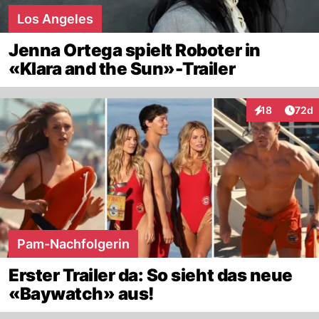
Los Angeles
Jenna Ortega spielt Roboter in
«Klara and the Sun»-Trailer
Artik
18
72d
Interaktionen
Pam-Nachfolgerin
Erster Trailer da: So sieht das neue
«Baywatch» aus!