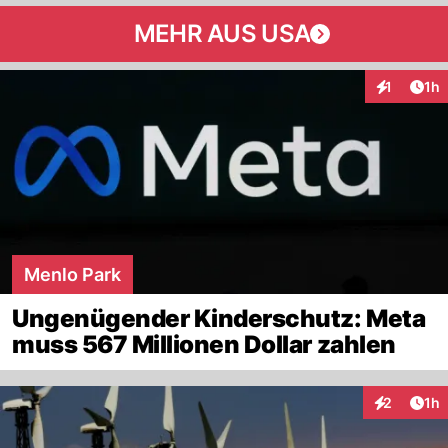
MEHR AUS USA
Art
1
1h
Interaktion
Menlo Park
Ungenügender Kinderschutz: Meta
muss 567 Millionen Dollar zahlen
Art
2
1h
Interaktion