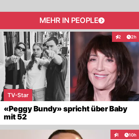
MEHR IN PEOPLE
Arti
2
2h
Interaktion
TV-Star
«Peggy Bundy» spricht über Baby
mit 52
Artik
1
10h
Interaktione