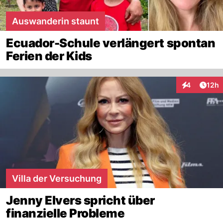
Auswanderin staunt
Ecuador-Schule verlängert spontan
Ferien der Kids
Artik
4
12h
Interaktione
Villa der Versuchung
Jenny Elvers spricht über
finanzielle Probleme