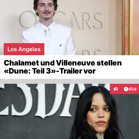
Los Angeles
Chalamet und Villeneuve stellen
«Dune: Teil 3»-Trailer vor
Artik
1
45d
Interaktione