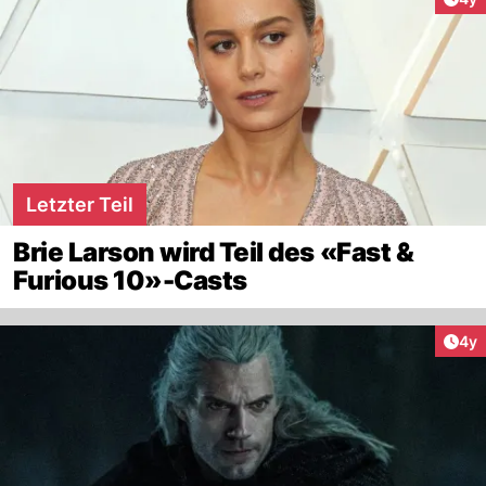
Letzter Teil
Brie Larson wird Teil des «Fast &
Furious 10»-Casts
Arti
4y