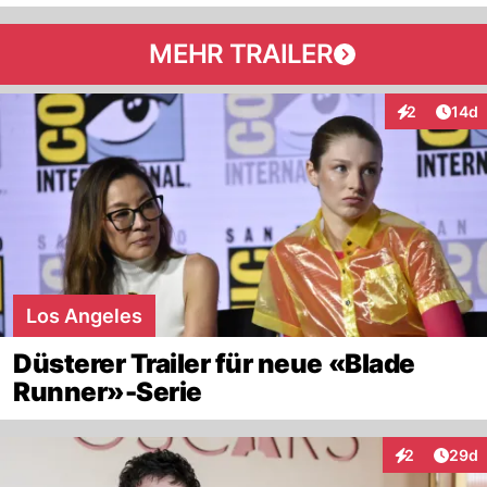
MEHR TRAILER
Artik
2
14d
Interaktione
Los Angeles
Düsterer Trailer für neue «Blade
Runner»-Serie
Artik
2
29d
Interaktionen