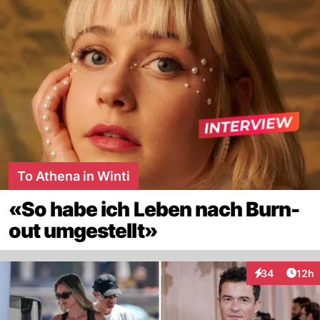
To Athena in Winti
«So habe ich Leben nach Burn-
out umgestellt»
Artik
34
12h
Interaktionen