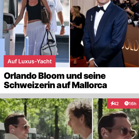
Auf Luxus-Yacht
Orlando Bloom und seine
Schweizerin auf Mallorca
Artik
42
16h
Interaktionen