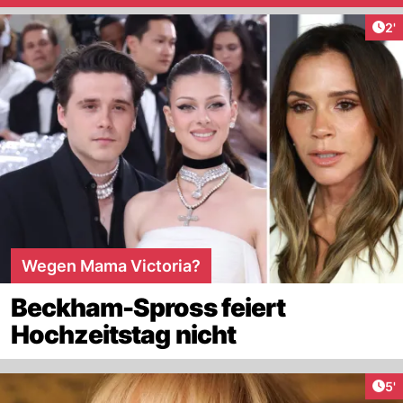
Art
2'
Wegen Mama Victoria?
Beckham-Spross feiert
Hochzeitstag nicht
Art
5'