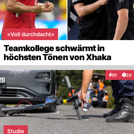
«Voll durchdacht»
Teamkollege schwärmt in
höchsten Tönen von Xhaka
Arti
30
2d
Interaktionen
Studie