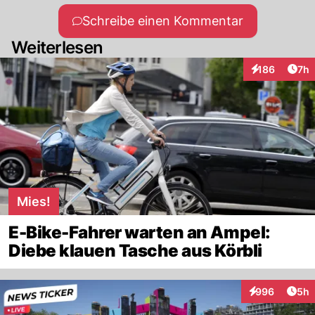
Schreibe einen Kommentar
Weiterlesen
Arti
186
7h
Interaktionen
Mies!
E-Bike-Fahrer warten an Ampel:
Diebe klauen Tasche aus Körbli
Arti
996
5h
Interaktionen