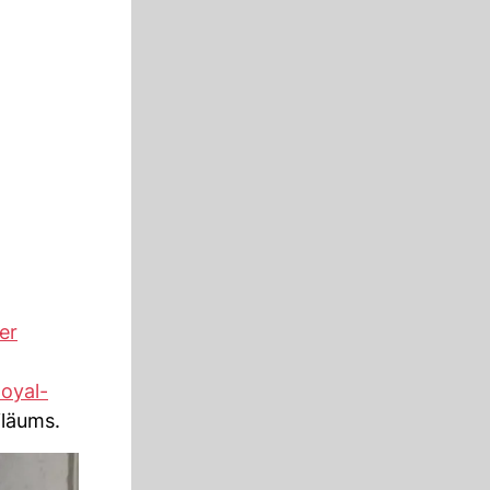
er
oyal-
iläums.