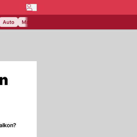
Auto
Matchcenter
Videos
Nau Plus
Lifestyle
en
Balkon?