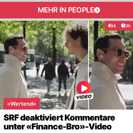
MEHR IN PEOPLE
Arti
34
3h
Interaktionen
«Wertend»
SRF deaktiviert Kommentare
unter «Finance-Bro»-Video