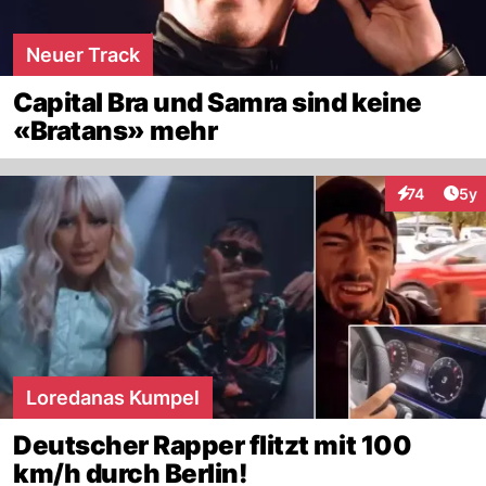
Neuer Track
Capital Bra und Samra sind keine
«Bratans» mehr
Arti
74
5y
Interaktione
Loredanas Kumpel
Deutscher Rapper flitzt mit 100
km/h durch Berlin!