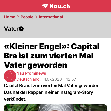
frontpage.
NAU.ch
Home
People
International
Vater
«Kleiner Engel»: Capital
Bra ist zum vierten Mal
Vater geworden
Nau Prominews
Deutschland
,
14.07.2023 - 12:57
Capital Bra ist zum vierten Mal Vater geworden.
Das hat der Rapper in einer Instagram-Story
verkündet.