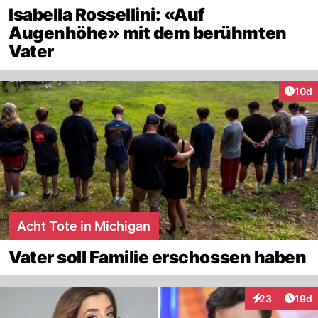
Isabella Rossellini: «Auf
Augenhöhe» mit dem berühmten
Vater
Artik
10d
Acht Tote in Michigan
Vater soll Familie erschossen haben
Artik
23
19d
Interaktionen