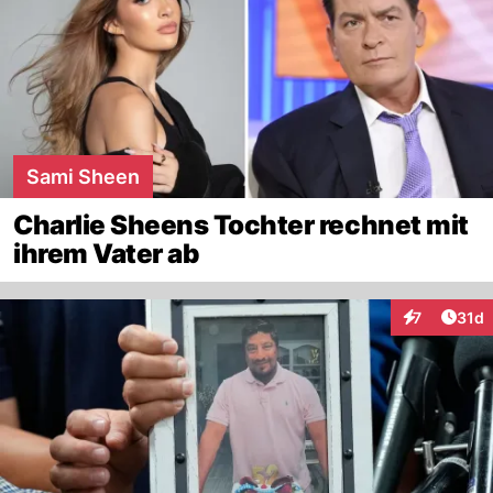
Sami Sheen
Charlie Sheens Tochter rechnet mit
ihrem Vater ab
Artik
7
31d
Interaktione