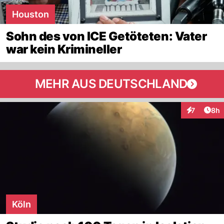
Houston
Sohn des von ICE Getöteten: Vater
war kein Krimineller
MEHR AUS DEUTSCHLAND
Arti
7
8h
Interaktion
Köln