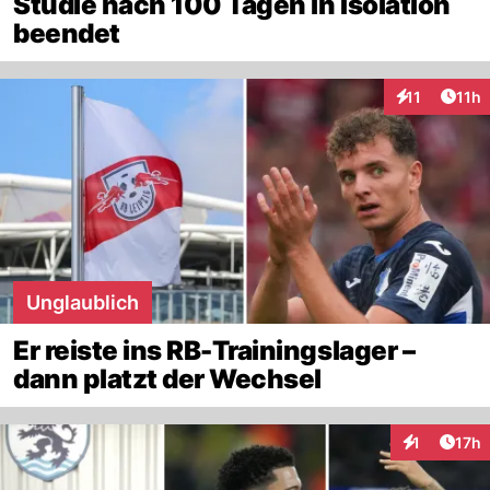
Studie nach 100 Tagen in Isolation
beendet
Artik
11
11h
Interaktionen
Unglaublich
Er reiste ins RB-Trainingslager –
dann platzt der Wechsel
Artik
1
17h
Interaktione