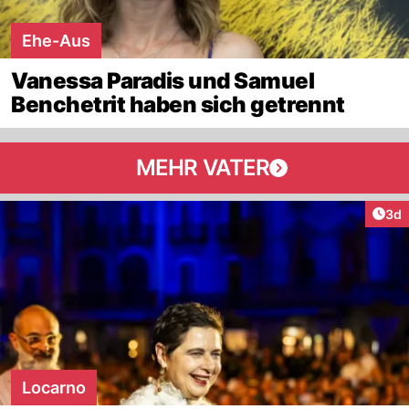
Ehe-Aus
Vanessa Paradis und Samuel
Benchetrit haben sich getrennt
MEHR VATER
Arti
3d
Locarno