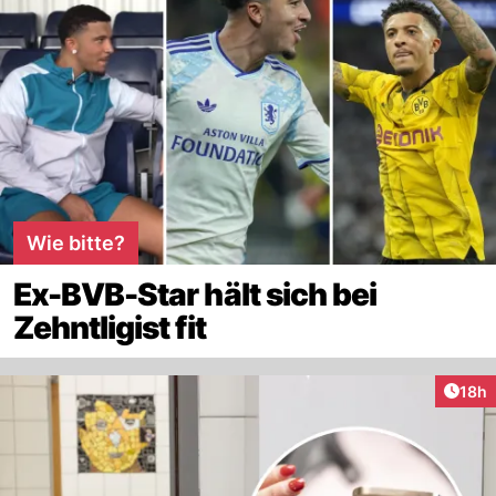
Wie bitte?
Ex-BVB-Star hält sich bei
Zehntligist fit
Artik
18h