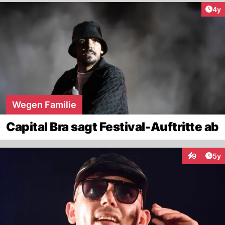
Arti
4y
Wegen Familie
Capital Bra sagt Festival-Auftritte ab
Arti
9
5y
Interaktion