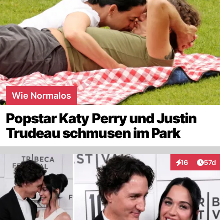
Wie Normalos
Popstar Katy Perry und Justin
Trudeau schmusen im Park
Artik
16
57d
Interaktionen