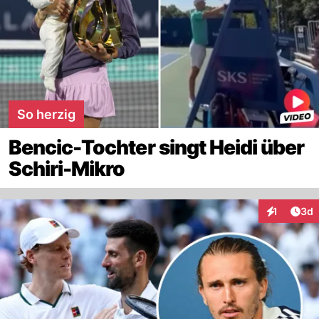
So herzig
Bencic-Tochter singt Heidi über
Schiri-Mikro
Arti
1
3d
Interaktion