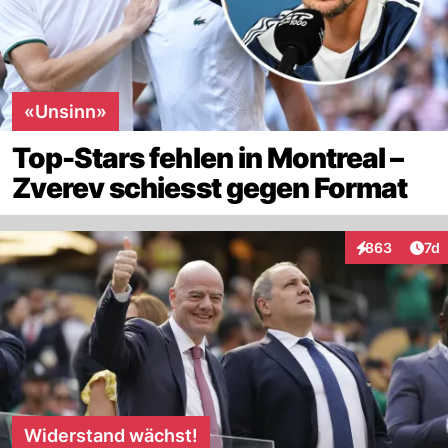
«Unsinn»
Top-Stars fehlen in Montreal –
Zverev schiesst gegen Format
Art
863
7d
Interaktionen
Widerstand wächst!