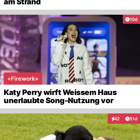
am Strand
Artik
10d
«Firework»
Katy Perry wirft Weissem Haus
unerlaubte Song-Nutzung vor
Artik
42
51d
Interaktionen