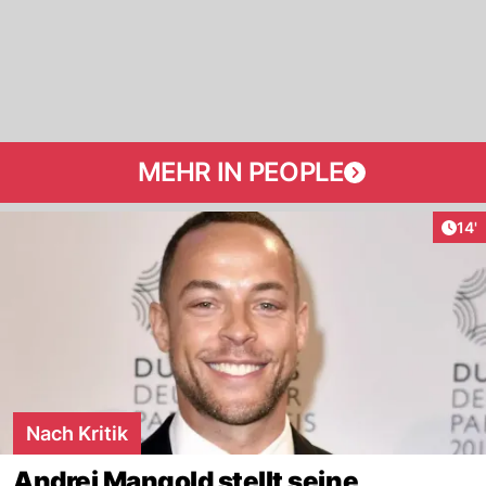
MEHR IN PEOPLE
Arti
14'
Nach Kritik
Andrej Mangold stellt seine