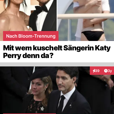
Nach Bloom-Trennung
Mit wem kuschelt Sängerin Katy
Perry denn da?
Arti
39
3y
Interaktionen