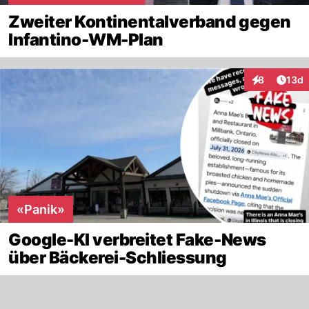
Zweiter Kontinentalverband gegen
Infantino-WM-Plan
Artik
8
13d
Interaktione
«Panik»
Google-KI verbreitet Fake-News
über Bäckerei-Schliessung