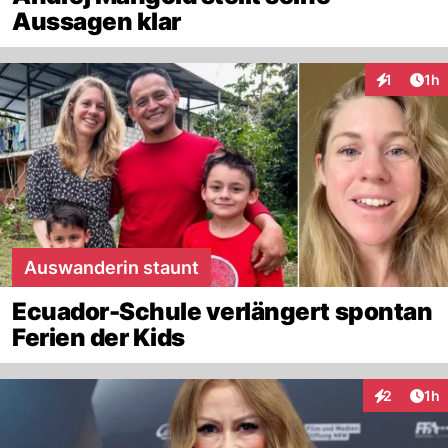
Aussagen klar
Art
1
1h
Interaktion
Auswanderin staunt
Ecuador-Schule verlängert spontan
Ferien der Kids
Art
2
1h
Interaktion