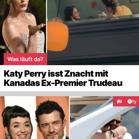
Was läuft da?
Katy Perry isst Znacht mit
Kanadas Ex-Premier Trudeau
Art
9
1y
Interaktion