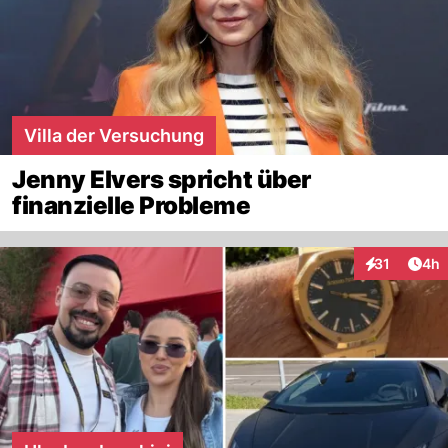
Villa der Versuchung
Jenny Elvers spricht über
finanzielle Probleme
Arti
31
4h
Interaktione