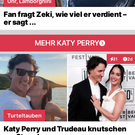
Uhr, Lamborghini
Fan fragt Zeki, wie viel er verdient –
er sagt ...
MEHR KATY PERRY
Arti
31
2d
Interaktione
Turteltauben
Katy Perry und Trudeau knutschen