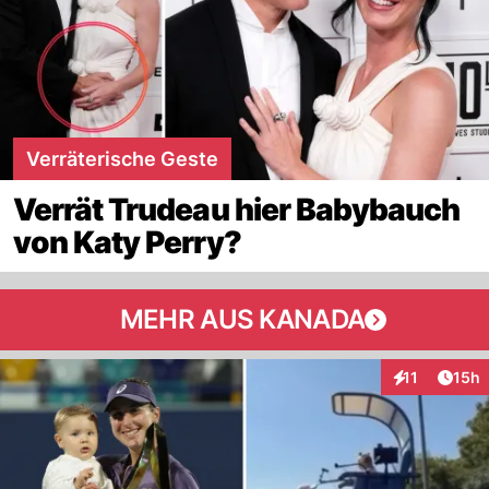
Verräterische Geste
Verrät Trudeau hier Babybauch
von Katy Perry?
MEHR AUS KANADA
Artik
11
15h
Interaktionen