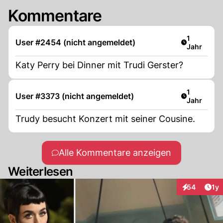
Kommentare
Artikel ver
1
User #2454 (nicht angemeldet)
Jahr
Katy Perry bei Dinner mit Trudi Gerster?
Artikel ver
1
User #3373 (nicht angemeldet)
Jahr
Trudy besucht Konzert mit seiner Cousine.
Alle Kommentare anzeigen
Weiterlesen
Art
54
1y
Interaktione