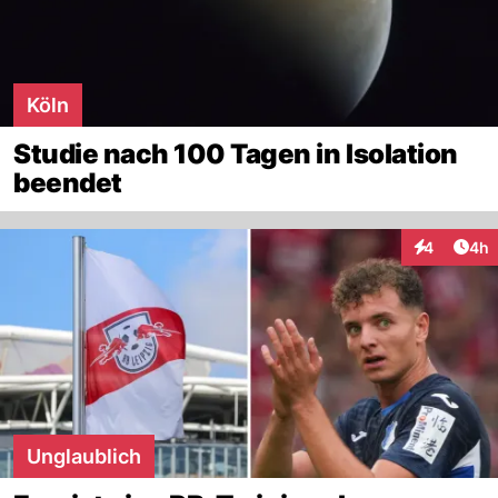
Köln
Studie nach 100 Tagen in Isolation
beendet
Arti
4
4h
Interaktion
Unglaublich