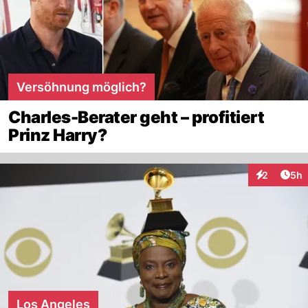
Versöhnung möglich?
Charles-Berater geht – profitiert
Prinz Harry?
Arti
2
5h
Interaktion
Los Angeles