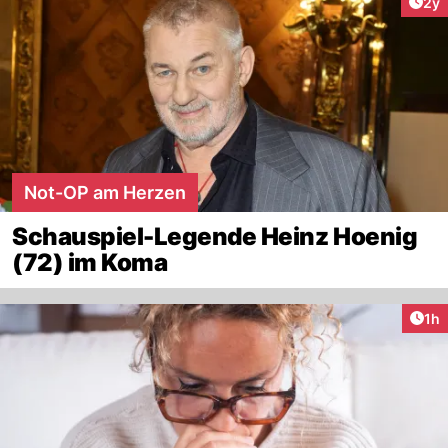
Arti
2y
Not-OP am Herzen
Schauspiel-Legende Heinz Hoenig
(72) im Koma
Art
1h