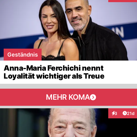
Geständnis
Anna-Maria Ferchichi nennt
Loyalität wichtiger als Treue
MEHR KOMA
Artik
3
21d
Interaktione