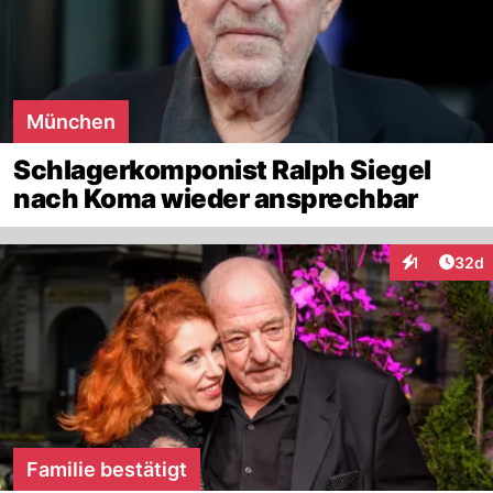
München
Schlagerkomponist Ralph Siegel
nach Koma wieder ansprechbar
Artik
1
32d
Interaktione
Familie bestätigt