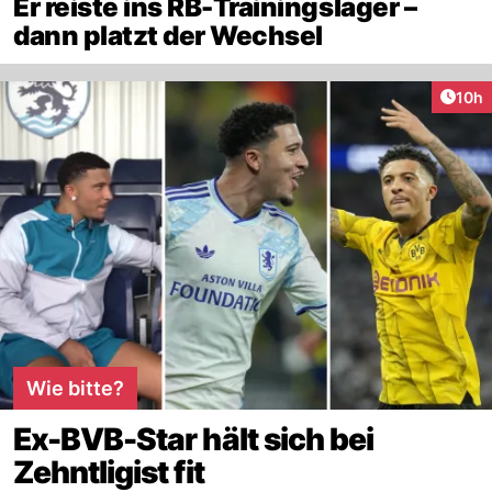
Er reiste ins RB-Trainingslager –
dann platzt der Wechsel
Artik
10h
Wie bitte?
Ex-BVB-Star hält sich bei
Zehntligist fit