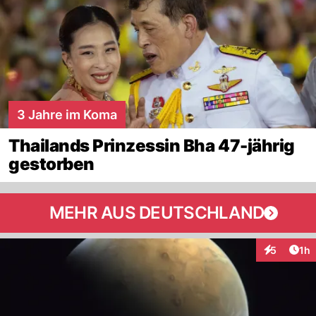
3 Jahre im Koma
Thailands Prinzessin Bha 47-jährig
gestorben
MEHR AUS DEUTSCHLAND
Art
5
1h
Interaktion