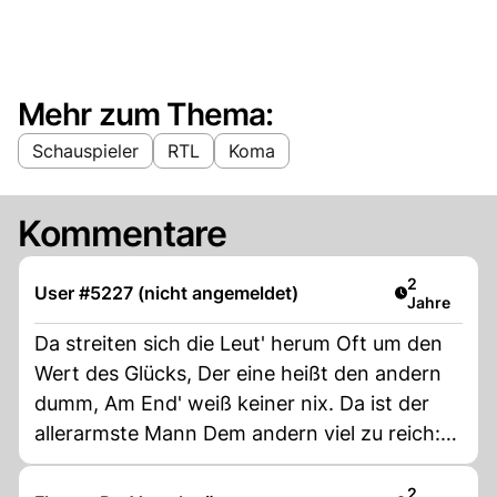
Mehr zum Thema:
Schauspieler
RTL
Koma
Kommentare
Artikel verö
2
User #5227 (nicht angemeldet)
Jahre
Da streiten sich die Leut' herum Oft um den
Wert des Glücks, Der eine heißt den andern
dumm, Am End' weiß keiner nix. Da ist der
allerarmste Mann Dem andern viel zu reich:
Das Schicksal setzt den Hobel an Und hobelt
alles Gleich ! Die Jugend will stets mit Gewalt
Artikel verö
2