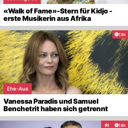
«Walk of Fame»-Stern für Kidjo -
erste Musikerin aus Afrika
Artik
13h
Ehe-Aus
Vanessa Paradis und Samuel
Benchetrit haben sich getrennt
Artik
5
14h
Interaktione