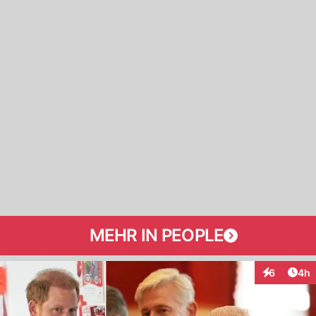
MEHR IN PEOPLE
Arti
6
4h
Interaktion