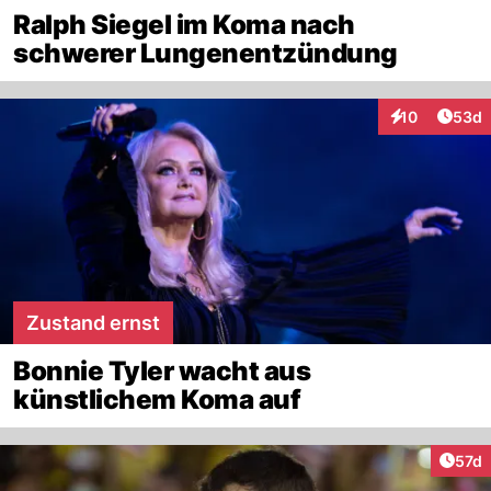
Ralph Siegel im Koma nach
schwerer Lungenentzündung
Artik
10
53d
Interaktionen
Zustand ernst
Bonnie Tyler wacht aus
künstlichem Koma auf
Artik
57d