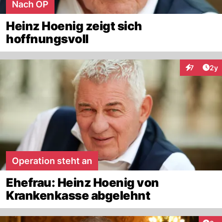
Nach OP
Heinz Hoenig zeigt sich
hoffnungsvoll
Arti
7
2y
Interaktion
Operation steht an
Ehefrau: Heinz Hoenig von
Krankenkasse abgelehnt