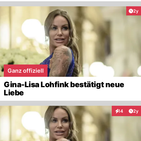
Arti
2y
Ganz offiziell
Gina-Lisa Lohfink bestätigt neue
Liebe
Arti
14
2y
Interaktione