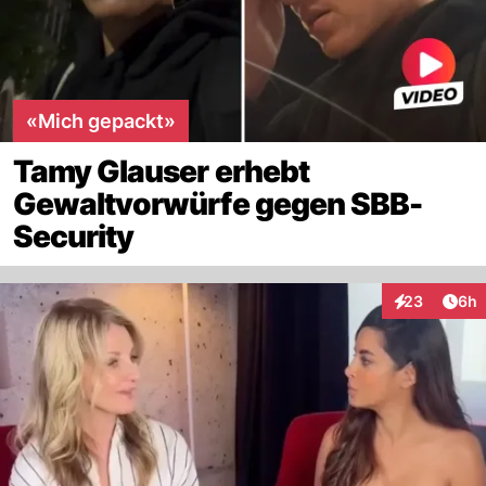
«Mich gepackt»
Tamy Glauser erhebt
Gewaltvorwürfe gegen SBB-
Security
Arti
23
6h
Interaktionen