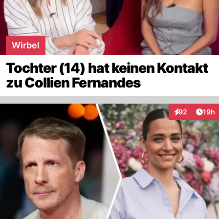
Wirbel
Tochter (14) hat keinen Kontakt
zu Collien Fernandes
Artik
92
19h
Interaktionen