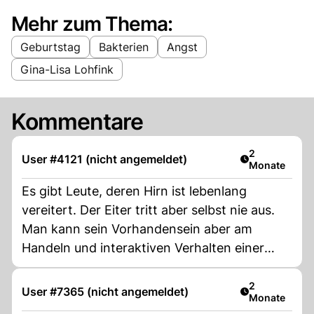
Mehr zum Thema:
Geburtstag
Bakterien
Angst
Gina-Lisa Lohfink
Kommentare
Artikel veröff
2
User #4121 (nicht angemeldet)
Monate
Es gibt Leute, deren Hirn ist lebenlang
vereitert. Der Eiter tritt aber selbst nie aus.
Man kann sein Vorhandensein aber am
Handeln und interaktiven Verhalten einer
Person konstatieren.
Artikel veröff
2
User #7365 (nicht angemeldet)
Monate