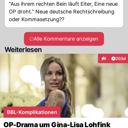
"Aus ihrem rechten Bein läuft Eiter, Eine neue
OP droht." Neue deutsche Rechtschreibung
oder Kommasetzung??
Alle Kommentare anzeigen
Weiterlesen
Artikel
6
203d
Interaktionen
BBL-Komplikationen
OP-Drama um Gina-Lisa Lohfink