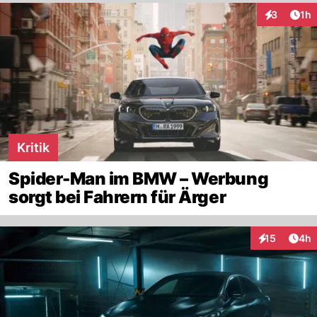
Art
3
1h
Interaktion
Kritik
Spider-Man im BMW – Werbung
sorgt bei Fahrern für Ärger
Arti
15
4h
Interaktione