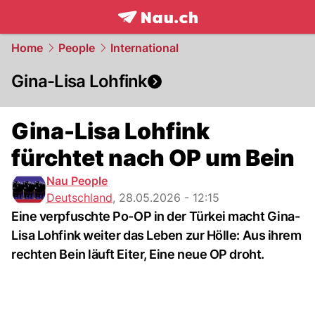
frontpage.
NAU.ch
Home
People
International
Gina-Lisa Lohfink
Gina-Lisa Lohfink
fürchtet nach OP um Bein
Nau People
Deutschland
,
28.05.2026 - 12:15
Eine verpfuschte Po-OP in der Türkei macht Gina-
Lisa Lohfink weiter das Leben zur Hölle: Aus ihrem
rechten Bein läuft Eiter, Eine neue OP droht.