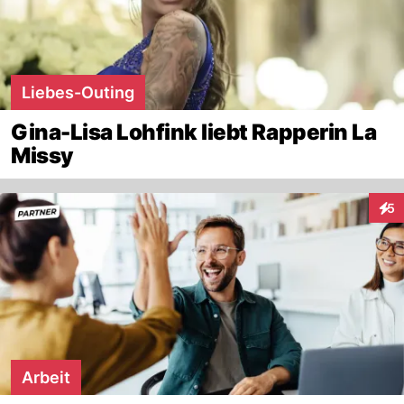
Liebes-Outing
Gina-Lisa Lohfink liebt Rapperin La
Missy
5
Inte
Arbeit