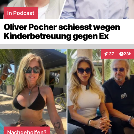
In Podcast
Oliver Pocher schiesst wegen
Kinderbetreuung gegen Ex
Artik
137
23h
Interaktionen
Nachgeholfen?