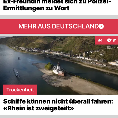
Ex-Freundin meldet sich zu Polizei-
Ermittlungen zu Wort
MEHR AUS DEUTSCHLAND
Arti
4
19'
Interaktion
Trockenheit
Schiffe können nicht überall fahren:
«Rhein ist zweigeteilt»