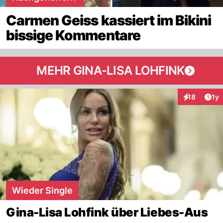
Carmen Geiss kassiert im Bikini
bissige Kommentare
MEHR GINA-LISA LOHFINK
Art
18
1y
Interaktione
Wieder Single
Gina-Lisa Lohfink über Liebes-Aus