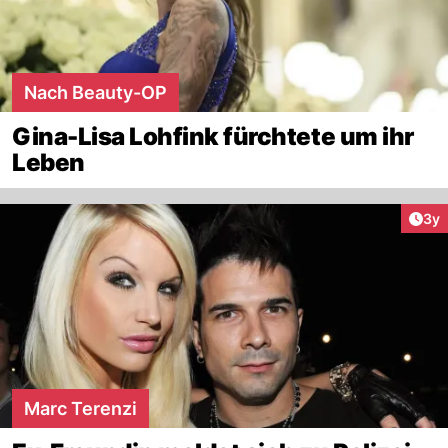
Nach Beauty-OP
Gina-Lisa Lohfink fürchtete um ihr
Leben
Arti
3y
Marc Terenzi