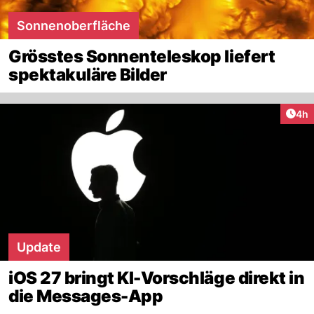
Sonnenoberfläche
Grösstes Sonnenteleskop liefert
spektakuläre Bilder
Arti
4h
Update
iOS 27 bringt KI-Vorschläge direkt in
die Messages-App