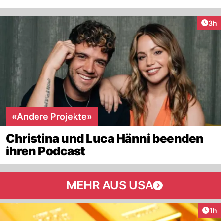
Arti
3h
«Andere Projekte»
Christina und Luca Hänni beenden
ihren Podcast
MEHR AUS USA
Art
1h