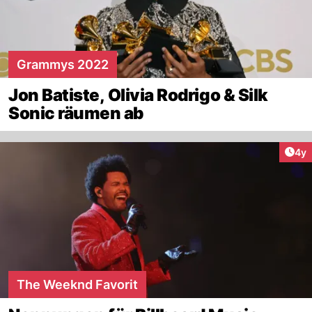
Grammys 2022
Jon Batiste, Olivia Rodrigo & Silk
Sonic räumen ab
Arti
4y
The Weeknd Favorit