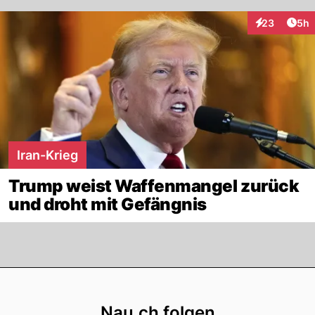
Arti
23
5h
Interaktionen
Iran-Krieg
Trump weist Waffenmangel zurück
und droht mit Gefängnis
Footer
Nau.ch folgen