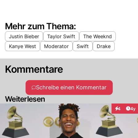
Mehr zum Thema:
Justin Bieber
Taylor Swift
The Weeknd
Kanye West
Moderator
Swift
Drake
Kommentare
Schreibe einen Kommentar
Weiterlesen
Arti
4
4y
Interaktion