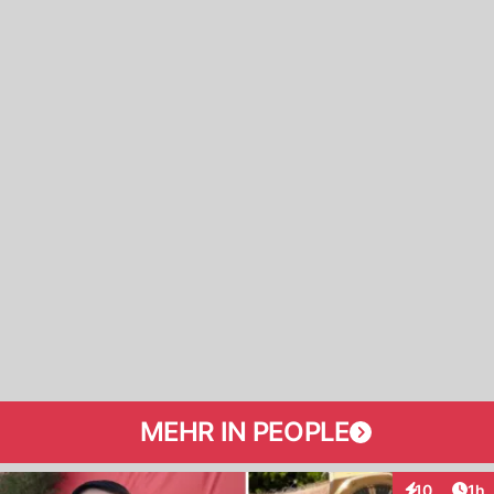
MEHR IN PEOPLE
Art
10
1h