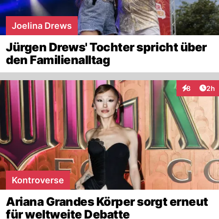
Joelina Drews
Jürgen Drews' Tochter spricht über
den Familienalltag
Arti
8
2h
Interaktion
Kontroverse
Ariana Grandes Körper sorgt erneut
für weltweite Debatte