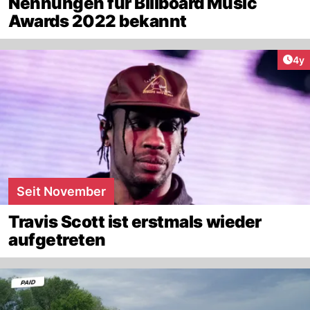
Nennungen für Billboard Music
Awards 2022 bekannt
Arti
4y
Seit November
Travis Scott ist erstmals wieder
aufgetreten