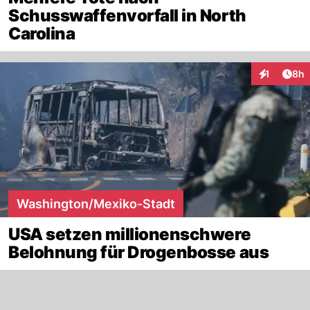
Schusswaffenvorfall in North
Carolina
Arti
1
8h
Interaktion
Washington/Mexiko-Stadt
USA setzen millionenschwere
Belohnung für Drogenbosse aus