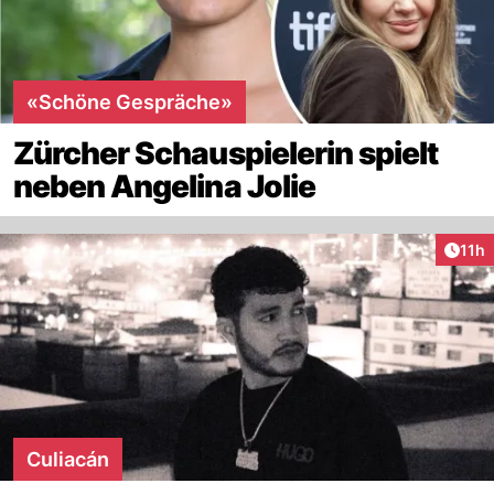
«Schöne Gespräche»
Zürcher Schauspielerin spielt
neben Angelina Jolie
Artik
11h
Culiacán