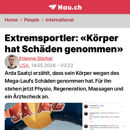
frontpage.
NAU.ch
Home
People
International
Extremsportler: «Körper
hat Schäden genommen»
Etienne Sticher
USA
,
14.05.2026 - 03:22
Arda Saatçi erzählt, dass sein Körper wegen des
Mega-Laufs Schäden genommen hat. Für ihn
stehen jetzt Physio, Regeneration, Massagen und
ein Ärztecheck an.