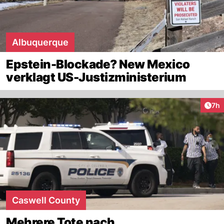
Albuquerque
Epstein-Blockade? New Mexico
verklagt US-Justizministerium
Arti
7h
Caswell County
Mehrere Tote nach