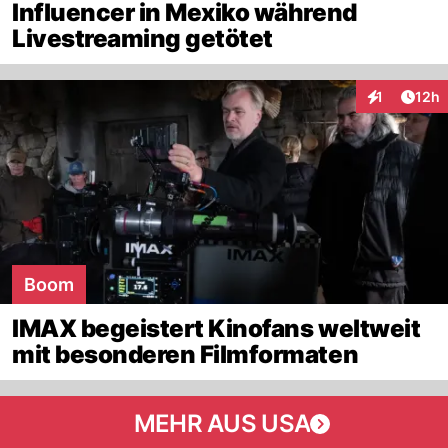
Influencer in Mexiko während
Livestreaming getötet
Artik
1
12h
Interaktione
Boom
IMAX begeistert Kinofans weltweit
mit besonderen Filmformaten
MEHR AUS USA