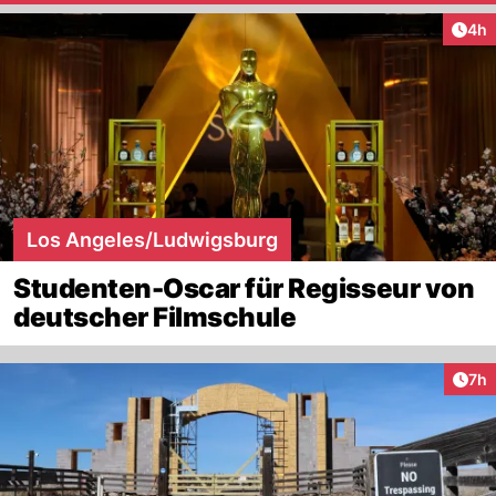
Arti
4h
Los Angeles/Ludwigsburg
Studenten-Oscar für Regisseur von
deutscher Filmschule
Arti
7h