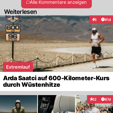
Alle Kommentare anzeigen
Euch die erweitern echt den Horizont 🙄
Weiterlesen
Artik
6
91d
Interaktione
Extremlauf
Arda Saatci auf 600-Kilometer-Kurs
durch Wüstenhitze
Artik
62
87d
Interaktionen