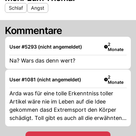
Schlaf
Angst
Kommentare
Artikel veröff
2
User #5293 (nicht angemeldet)
Monate
Na? Wars das denn wert?
Artikel veröff
2
User #1081 (nicht angemeldet)
Monate
Arda was für eine tolle Erkenntniss toller
Artikel wäre nie im Leben auf die Idee
gekommen dasd Extremsport den Körper
schädigt. Toll gibt es auch all die erwähnten
Therapien die ja die Allgemeinheit finanziert.
Wad bin ich dankbar gibt es so Leute wie