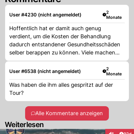
Artikel veröff
2
User #4230 (nicht angemeldet)
Monate
Hoffentlich hat er damit auch genug
verdient, um die Kosten der Behandlung
dadurch entstandener Gesundheitsschäden
selber berappen zu können. Viele machen
sich heute für Klicks kaputt, schöne Welt und
gute Vorbilder momoll!
Artikel veröff
2
User #6538 (nicht angemeldet)
Monate
Was haben die ihm alles gespritzt auf der
Tour?
Alle Kommentare anzeigen
Weiterlesen
Artik
6
92d