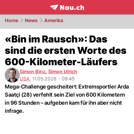
frontpage.
NAU.ch
Home
News
Amerika
«Bin im Rausch»: Das
sind die ersten Worte des
600-Kilometer-Läufers
Simon Binz
,
Simon Ulrich
USA
,
11.05.2026 - 09:45
Mega-Challenge gescheitert: Extremsportler Arda
Saatçi (28) verfehlt sein Ziel von 600 Kilometern
in 96 Stunden – aufgeben kam für ihn aber nicht
infrage.