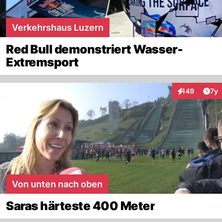
Verkehrshaus Luzern
Red Bull demonstriert Wasser-
Extremsport
Art
149
7y
Interaktionen
Von unten nach oben
Saras härteste 400 Meter