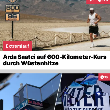
Interaktionen
Extremlauf
Arda Saatci auf 600-Kilometer-Kurs
durch Wüstenhitze
Arti
3y