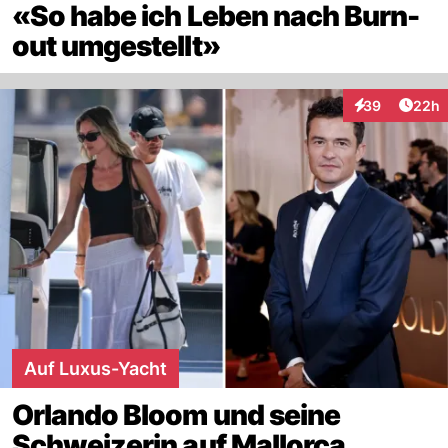
«So habe ich Leben nach Burn-
out umgestellt»
Artik
39
22h
Interaktionen
Auf Luxus-Yacht
Orlando Bloom und seine
Schweizerin auf Mallorca