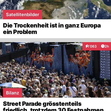
Satellitenbilder
Die Trockenheit ist in ganz Europa
ein Problem
Arti
1'063
2h
Interaktionen
Bilanz
Street Parade grösstenteils
friedlich, trotzdem 30 Festnahmen