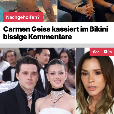
Nachgeholfen?
Carmen Geiss kassiert im Bikini
bissige Kommentare
Arti
22
9h
Interaktionen