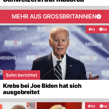
MEHR AUS GROSSBRITANNIEN
Arti
43
5h
Interaktionen
Sohn berichtet
Krebs bei Joe Biden hat sich
ausgebreitet
Art
161
1d
Interaktionen