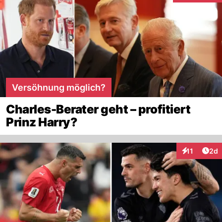
Versöhnung möglich?
Charles-Berater geht – profitiert
Prinz Harry?
Arti
11
2d
Interaktione