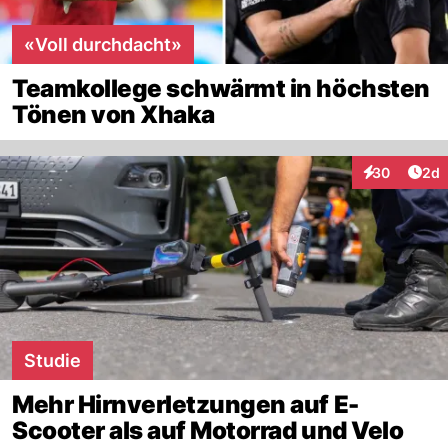
«Voll durchdacht»
Teamkollege schwärmt in höchsten
Tönen von Xhaka
Arti
30
2d
Interaktionen
Studie
Mehr Hirnverletzungen auf E-
Scooter als auf Motorrad und Velo