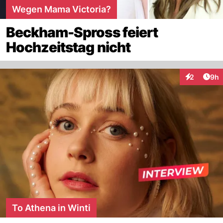
Wegen Mama Victoria?
Beckham-Spross feiert
Hochzeitstag nicht
Arti
2
9h
Interaktion
To Athena in Winti