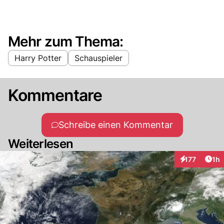
Mehr zum Thema:
Harry Potter
Schauspieler
Kommentare
Schreibe einen Kommentar
Weiterlesen
Art
177
1h
Interaktionen