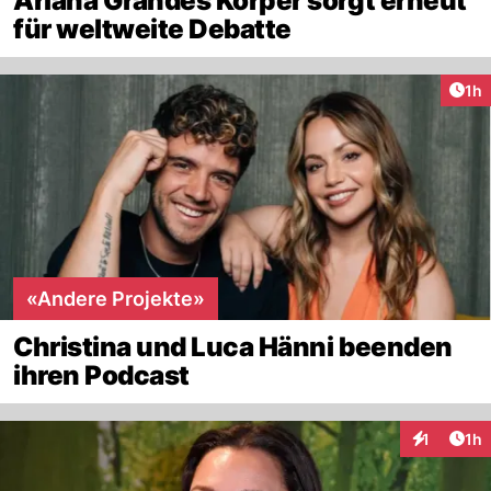
Ariana Grandes Körper sorgt erneut
für weltweite Debatte
Art
1h
«Andere Projekte»
Christina und Luca Hänni beenden
ihren Podcast
Art
1
1h
Interaktion