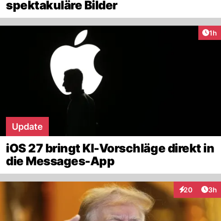
spektakuläre Bilder
Art
1h
Update
iOS 27 bringt KI-Vorschläge direkt in
die Messages-App
Arti
20
3h
Interaktionen