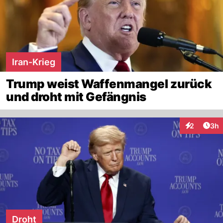
Iran-Krieg
Trump weist Waffenmangel zurück
und droht mit Gefängnis
Arti
2
3h
Interaktion
Droht