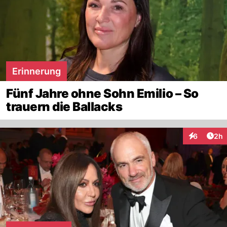
Erinnerung
Fünf Jahre ohne Sohn Emilio – So
trauern die Ballacks
Arti
6
2h
Interaktion