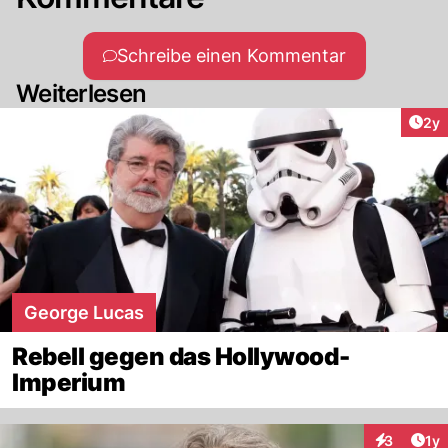
Schreibe einen Kommentar
Weiterlesen
Arti
2y
George Lucas
Rebell gegen das Hollywood-
Imperium
Art
3
1y
Interaktion