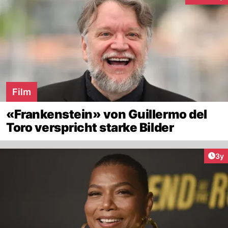
Film
«Frankenstein» von Guillermo del
Toro verspricht starke Bilder
Arti
3y