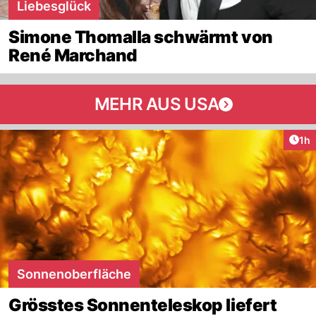
Liebesglück
Simone Thomalla schwärmt von
René Marchand
MEHR AUS USA
Art
1h
Sonnenoberfläche
Grösstes Sonnenteleskop liefert