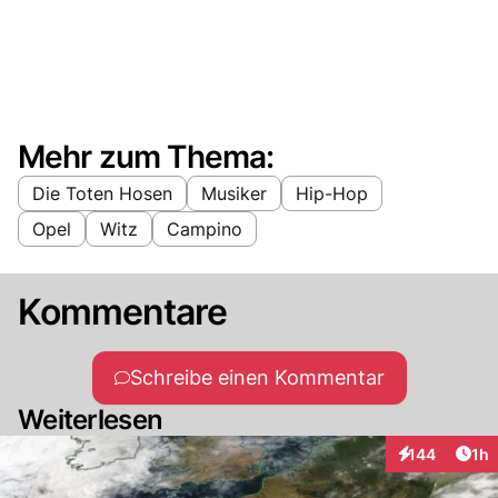
Mehr zum Thema:
Die Toten Hosen
Musiker
Hip-Hop
Opel
Witz
Campino
Kommentare
Schreibe einen Kommentar
Weiterlesen
Art
144
1h
Interaktionen