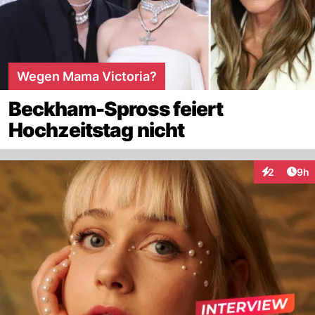
Wegen Mama Victoria?
Beckham-Spross feiert
Hochzeitstag nicht
Arti
2
9h
Interaktion