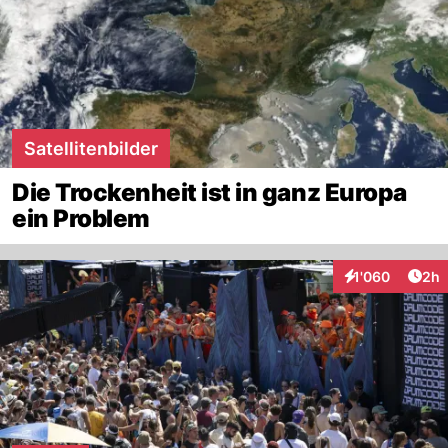
Satellitenbilder
Die Trockenheit ist in ganz Europa
ein Problem
Arti
1'060
2h
Interaktionen