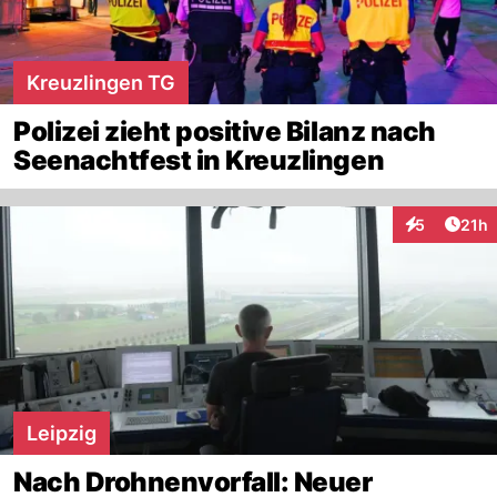
Kreuzlingen TG
Polizei zieht positive Bilanz nach
Seenachtfest in Kreuzlingen
Artik
5
21h
Interaktione
Leipzig
Nach Drohnenvorfall: Neuer