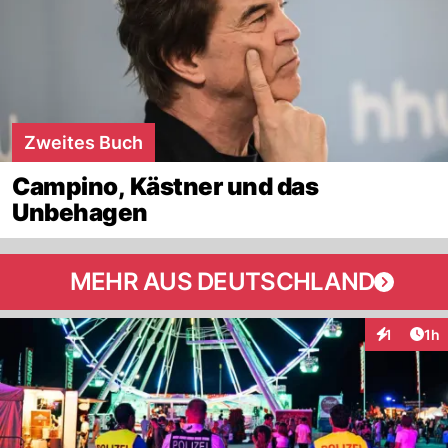
Zweites Buch
Campino, Kästner und das
Unbehagen
MEHR AUS DEUTSCHLAND
Art
1
1h
Interaktion