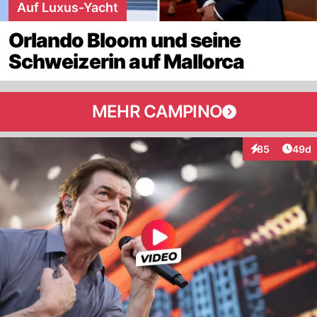
Auf Luxus-Yacht
Orlando Bloom und seine
Schweizerin auf Mallorca
MEHR CAMPINO
Artik
85
49d
Interaktionen