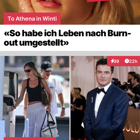
To Athena in Winti
«So habe ich Leben nach Burn-
out umgestellt»
Artik
39
22h
Interaktionen