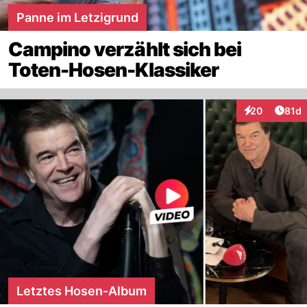
Panne im Letzigrund
Campino verzählt sich bei
Toten-Hosen-Klassiker
Artik
20
81d
Interaktionen
Letztes Hosen-Album