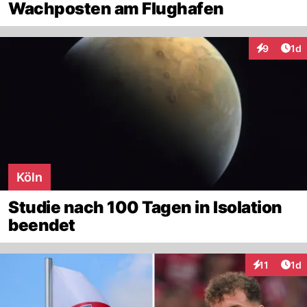
Wachposten am Flughafen
Art
9
1d
Interaktion
Köln
Studie nach 100 Tagen in Isolation
beendet
Art
11
1d
Interaktione