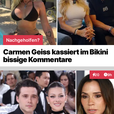
Nachgeholfen?
Carmen Geiss kassiert im Bikini
bissige Kommentare
Arti
20
9h
Interaktionen