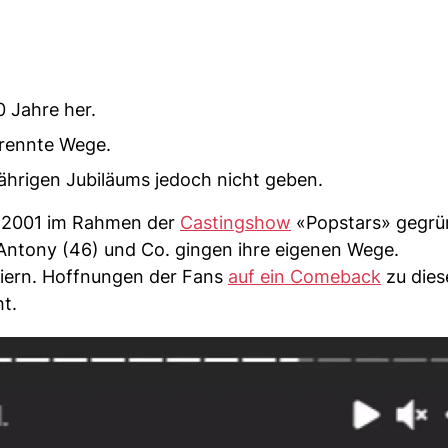
0 Jahre her.
trennte Wege.
jährigen Jubiläums jedoch nicht geben.
r 2001 im Rahmen der
Castingshow
«Popstars» gegrü
 Antony (46) und Co. gingen ihre eigenen Wege.
eiern. Hoffnungen der Fans
auf ein Comeback
zu dies
t.