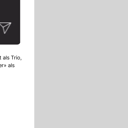
 als Trio,
er» als