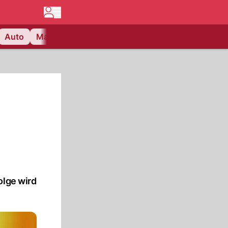
Auto
Matchcenter
Videos
Nau Plus
Lifestyle
olge wird