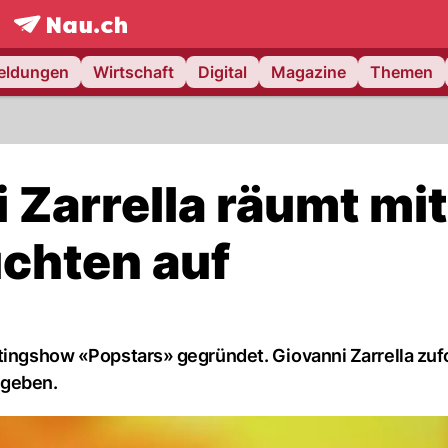
frontpage.
NAU.ch
meldungen
Wirtschaft
Digital
Magazine
Themen
i Zarrella räumt mit
chten auf
stingshow «Popstars» gegründet. Giovanni Zarrella zuf
 geben.