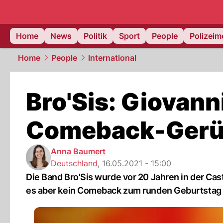
Home
News
Politik
Sport
People
Polizei
Home
People
International
Bro'Sis: Giovann
Comeback-Gerü
Anna Baumert
Deutschland
,
16.05.2021 - 15:00
Die Band Bro'Sis wurde vor 20 Jahren in der Ca
es aber kein Comeback zum runden Geburtstag