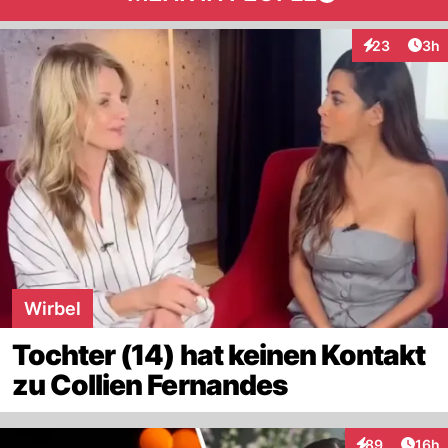
Arti
23
3h
Interaktionen
Wirbel
Tochter (14) hat keinen Kontakt
zu Collien Fernandes
Artik
89
16h