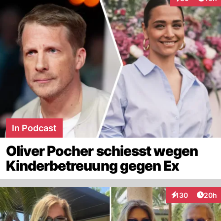
Interaktionen
In Podcast
Oliver Pocher schiesst wegen
Kinderbetreuung gegen Ex
Artik
130
20h
Interaktionen