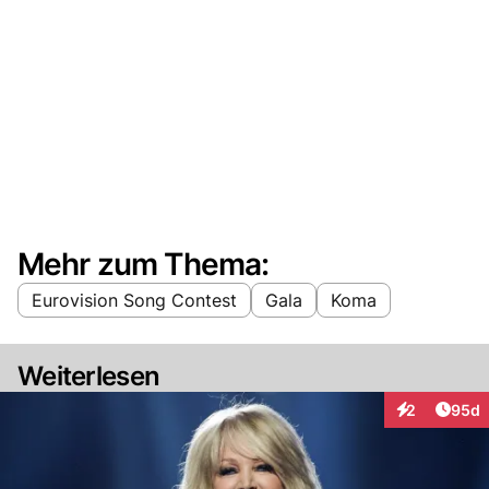
Mehr zum Thema:
Eurovision Song Contest
Gala
Koma
Weiterlesen
Artik
2
95d
Interaktionen