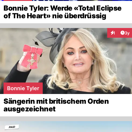
Bonnie Tyler: Werde «Total Eclipse
of The Heart» nie überdrüssig
Arti
1
3y
Interaktion
Bonnie Tyler
Sängerin mit britischem Orden
ausgezeichnet