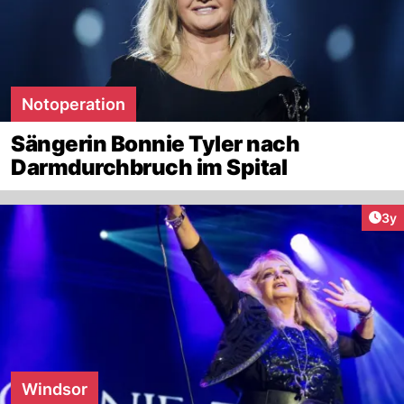
Notoperation
Sängerin Bonnie Tyler nach
Darmdurchbruch im Spital
Arti
3y
Windsor