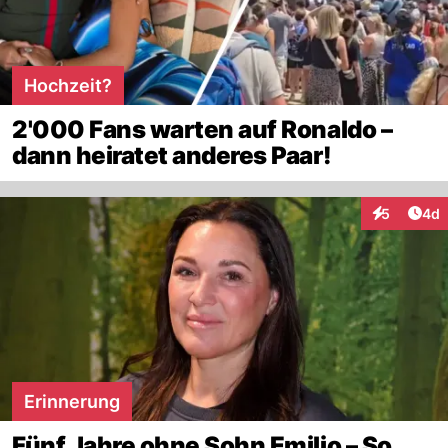
Hochzeit?
2'000 Fans warten auf Ronaldo –
dann heiratet anderes Paar!
Arti
5
4d
Interaktion
Erinnerung
Fünf Jahre ohne Sohn Emilio – So