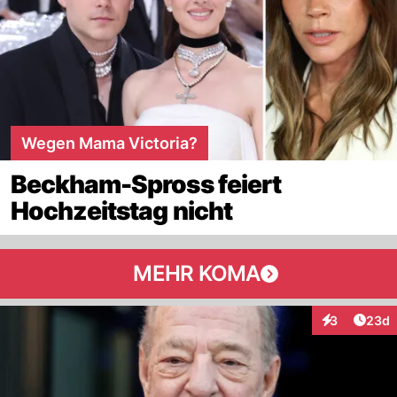
Wegen Mama Victoria?
Beckham-Spross feiert
Hochzeitstag nicht
MEHR KOMA
Artik
3
23d
Interaktionen