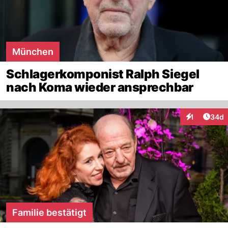
München
Schlagerkomponist Ralph Siegel
nach Koma wieder ansprechbar
Artik
1
34d
Interaktione
Familie bestätigt