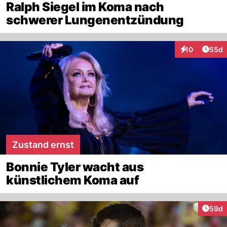
Ralph Siegel im Koma nach
schwerer Lungenentzündung
Artik
10
55d
Interaktionen
Zustand ernst
Bonnie Tyler wacht aus
künstlichem Koma auf
Artik
59d