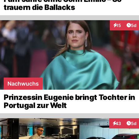
trauern die Ballacks
Arti
15
5d
Interaktione
Nachwuchs
Prinzessin Eugenie bringt Tochter in
Portugal zur Welt
Arti
43
5d
Interaktionen