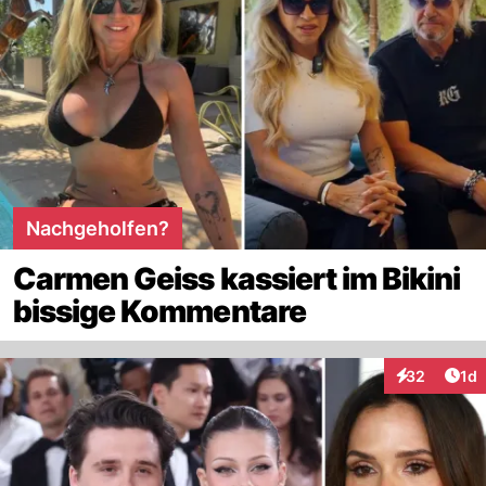
Nachgeholfen?
Carmen Geiss kassiert im Bikini
bissige Kommentare
Art
32
1d
Interaktione