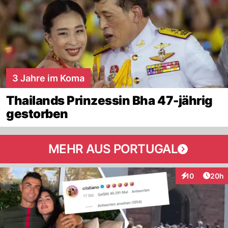
3 Jahre im Koma
Thailands Prinzessin Bha 47-jährig
gestorben
MEHR AUS PORTUGAL
Artik
10
20h
Interaktionen