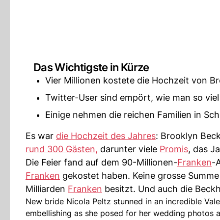
Das Wichtigste in Kürze
Vier Millionen kostete die Hochzeit von B
Twitter-User sind empört, wie man so vie
Einige nehmen die reichen Familien in Sc
Es war
die Hochzeit des Jahres
: Brooklyn Bec
rund 300 Gästen,
darunter viele
Promis
, das J
Die Feier fand auf dem 90-Millionen-
Franken
-A
Franken
gekostet haben. Keine grosse Summe fü
Milliarden
Franken
besitzt. Und auch die Bec
New bride Nicola Peltz stunned in an incredible Val
embellishing as she posed for her wedding photos