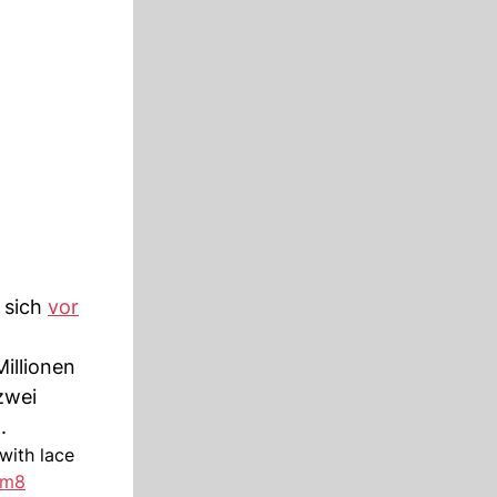
 sich
vor
Millionen
zwei
.
with lace
Mm8