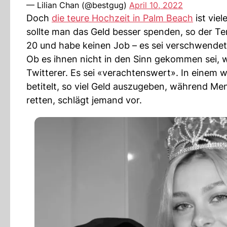
— Lilian Chan (@bestgug)
April 10, 2022
Doch
die teure Hochzeit in Palm Beach
ist vie
sollte man das Geld besser spenden, so der Te
20 und habe keinen Job – es sei verschwendet
Ob es ihnen nicht in den Sinn gekommen sei, wi
Twitterer. Es sei «verachtenswert». In einem 
betitelt, so viel Geld auszugeben, während Me
retten, schlägt jemand vor.