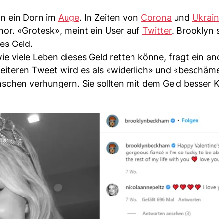
len ein Dorn im
Auge
. In Zeiten von
Corona
und
Ukrain
nor. «Grotesk», meint ein User auf
Twitter
. Brooklyn 
es Geld.
e viele Leben dieses Geld retten könne, fragt ein an
weiteren Tweet wird es als «widerlich» und «beschä
nschen verhungern. Sie sollten mit dem Geld besser 