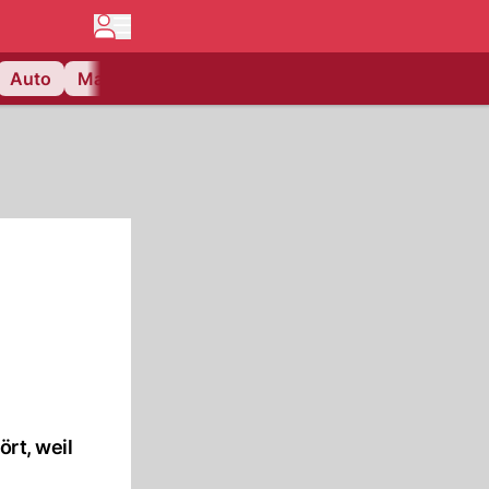
Auto
Matchcenter
Videos
Nau Plus
Lifestyle
ört, weil