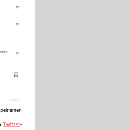
oppelnamen
in
Twitter
-