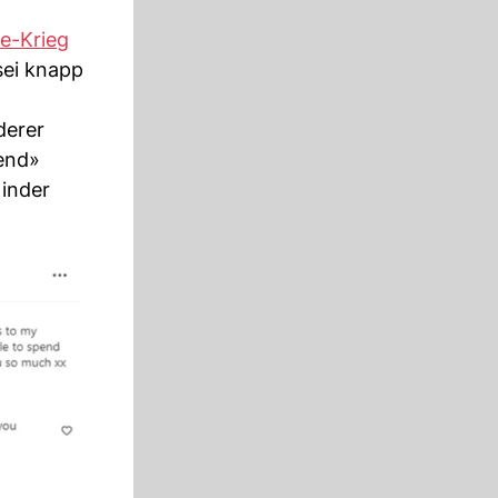
e-Krieg
sei knapp
derer
mend»
Kinder