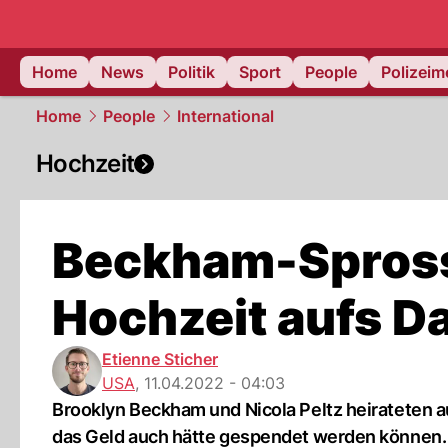
Home
News
Politik
Sport
People
Polizei
Home
People
International
Hochzeit
Beckham-Spross 
Hochzeit aufs D
Etienne Sticher
USA
,
11.04.2022 - 04:03
Brooklyn Beckham und Nicola Peltz heirateten au
das Geld auch hätte gespendet werden können.