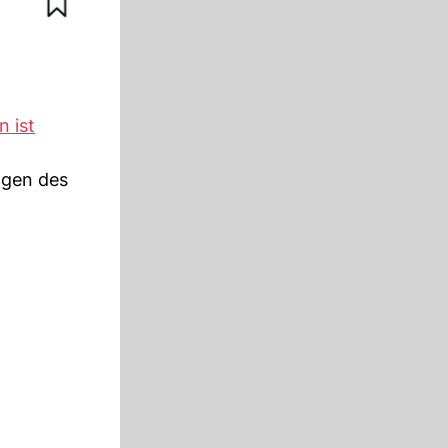
 ist
lgen des