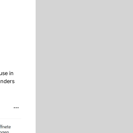
use in
onders