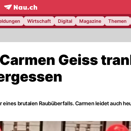
frontpage.
NAU.ch
meldungen
Wirtschaft
Digital
Magazine
Themen
 Carmen Geiss tran
vergessen
 eines brutalen Raubüberfalls. Carmen leidet auch he