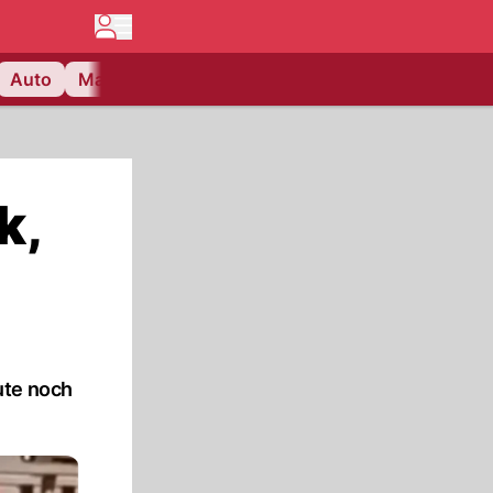
Auto
Matchcenter
Videos
Nau Plus
Lifestyle
k,
ute noch