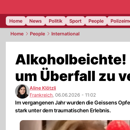
Home
News
Politik
Sport
People
Polizei
Home
People
International
Alkoholbeichte!
um Überfall zu 
Aline Klötzli
Frankreich
,
06.06.2026 - 11:02
Im vergangenen Jahr wurden die Geissens Opfer
stark unter dem traumatischen Erlebnis.