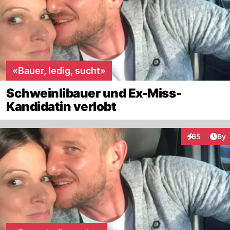
«Bauer, ledig, sucht»
Schweinlibauer und Ex-Miss-
Kandidatin verlobt
Arti
65
6y
Interaktionen