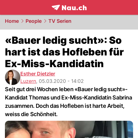
frontpage.
NAU.ch
Home
People
TV Serien
«Bauer ledig sucht»: So
hart ist das Hofleben für
Ex-Miss-Kandidatin
Esther Dietzler
Luzern
,
05.03.2020 - 14:02
Seit gut drei Wochen leben «Bauer ledig sucht»-
Kandidat Thomas und Ex-Miss-Kandidatin Sabrina
zusammen. Doch das Hofleben ist harte Arbeit,
weiss die Schönheit.