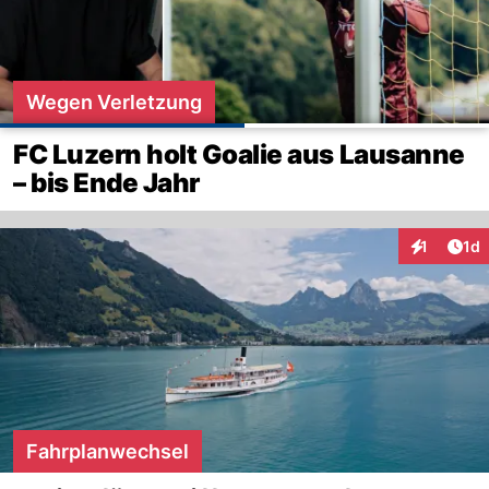
Wegen Verletzung
FC Luzern holt Goalie aus Lausanne
– bis Ende Jahr
Art
1
1d
Interaktion
Fahrplanwechsel