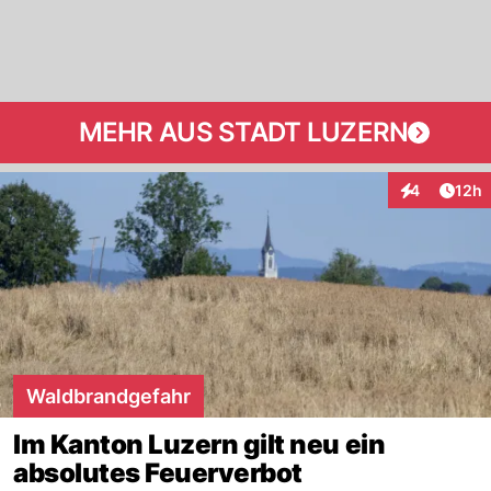
MEHR AUS STADT LUZERN
Artik
4
12h
Interaktione
Waldbrandgefahr
Im Kanton Luzern gilt neu ein
absolutes Feuerverbot