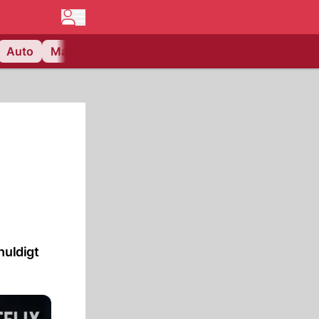
Auto
Matchcenter
Videos
Nau Plus
Lifestyle
huldigt