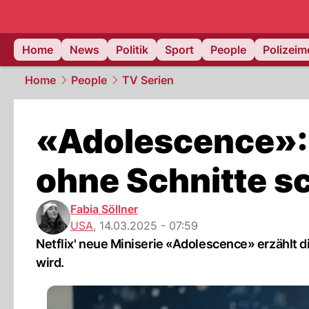
Home
News
Politik
Sport
People
Polizei
Home
People
TV Serien
«Adolescence»: N
ohne Schnitte s
Fabia Söllner
USA
,
14.03.2025 - 07:59
Netflix' neue Miniserie «Adolescence» erzählt 
wird.