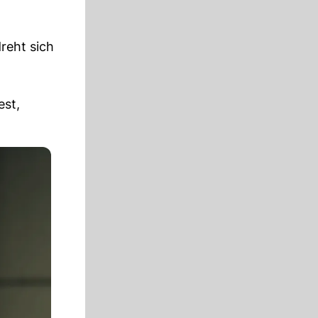
dreht sich
est,