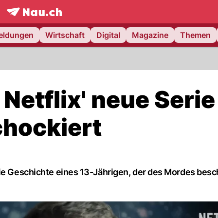
frontpage.
NAU.ch
meldungen
Wirtschaft
Digital
Magazine
Themen
etflix' neue Serie
chockiert
die Geschichte eines 13-Jährigen, der des Mordes besc