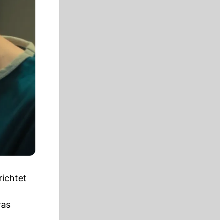
richtet
was