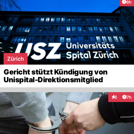
Arti
6h
Zürich
Gericht stützt Kündigung von
Unispital-Direktionsmitglied
Arti
6
7h
Interaktion