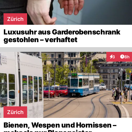
Zürich
Luxusuhr aus Garderobenschrank
gestohlen – verhaftet
Arti
3
8h
Interaktion
Zürich
Bienen, Wespen und Hornissen –