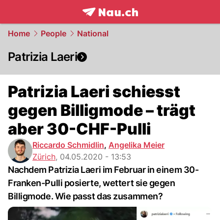
frontpage.
NAU.ch
Home
People
National
Patrizia Laeri
Patrizia Laeri schiesst
gegen Billigmode – trägt
aber 30-CHF-Pulli
Riccardo Schmidlin
,
Angelika Meier
Zürich
,
04.05.2020 - 13:53
Nachdem Patrizia Laeri im Februar in einem 30-
Franken-Pulli posierte, wettert sie gegen
Billigmode. Wie passt das zusammen?