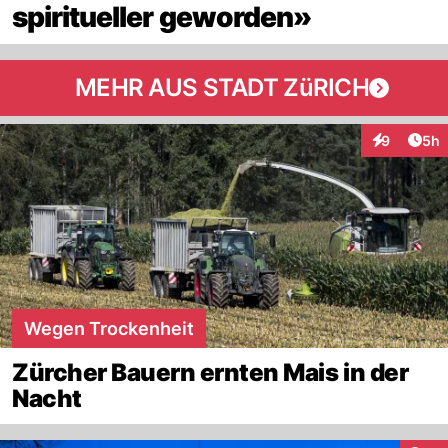
spiritueller geworden»
MEHR AUS STADT ZüRICH
Arti
9
5h
Interaktion
Wegen Trockenheit
Zürcher Bauern ernten Mais in der
Nacht