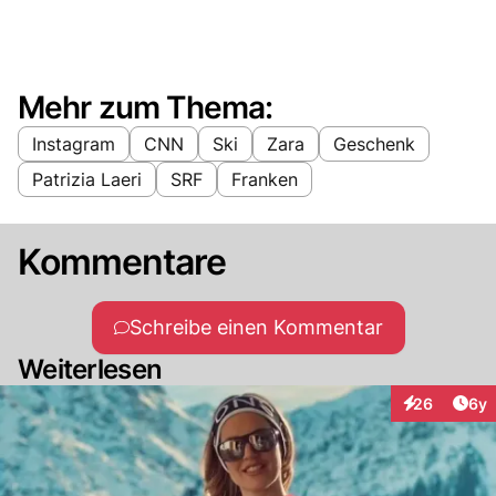
Mehr zum Thema:
Instagram
CNN
Ski
Zara
Geschenk
Patrizia Laeri
SRF
Franken
Kommentare
Schreibe einen Kommentar
Weiterlesen
Arti
26
6y
Interaktionen