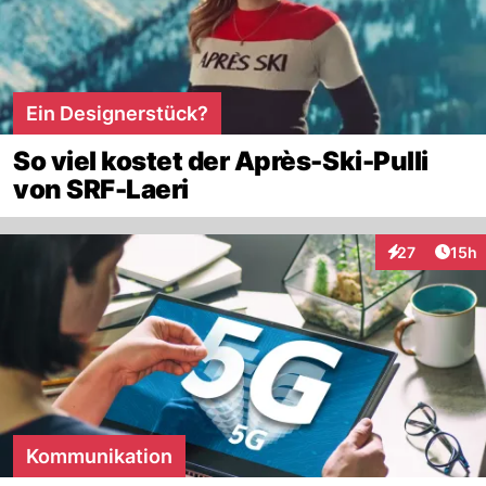
Ein Designerstück?
So viel kostet der Après-Ski-Pulli
von SRF-Laeri
Artik
27
15h
Interaktionen
Kommunikation