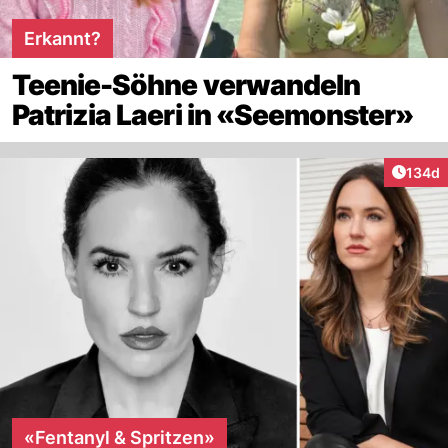
Erkannt?
Teenie-Söhne verwandeln
Patrizia Laeri in «Seemonster»
Artike
134d
«Fentanyl & Spritzen»