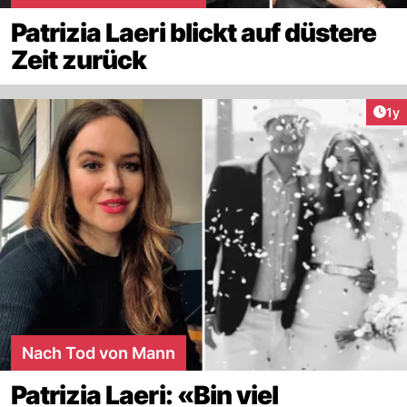
Patrizia Laeri blickt auf düstere
Zeit zurück
Art
1y
Nach Tod von Mann
Patrizia Laeri: «Bin viel