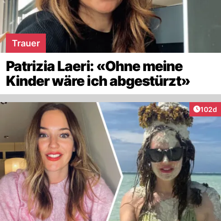
Trauer
Patrizia Laeri: «Ohne meine
Kinder wäre ich abgestürzt»
Artike
102d