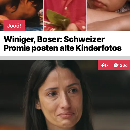
Jööö!
Winiger, Boser: Schweizer
Promis posten alte Kinderfotos
Artike
47
126d
Interaktionen