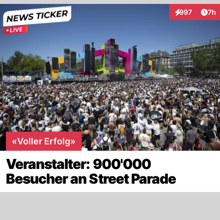
Arti
997
7h
Interaktionen
«Voller Erfolg»
Veranstalter: 900'000
Besucher an Street Parade