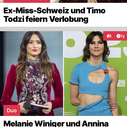
Ex-Miss-Schweiz und Timo
Todzi feiern Verlobung
Art
9
1y
Interaktion
Duo
Melanie Winiger und Annina