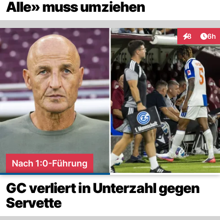
Alle» muss umziehen
Arti
8
6h
Interaktion
Nach 1:0-Führung
GC verliert in Unterzahl gegen
Servette