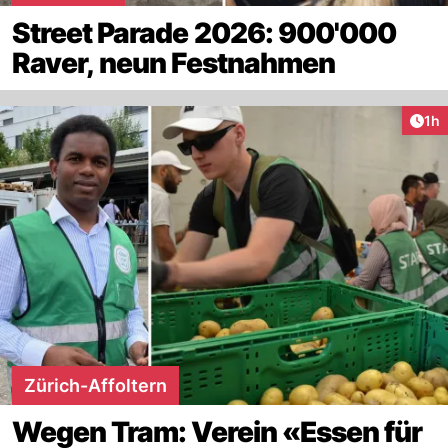
Street Parade 2026: 900'000
Raver, neun Festnahmen
Art
1h
Zürich-Affoltern
Wegen Tram: Verein «Essen für