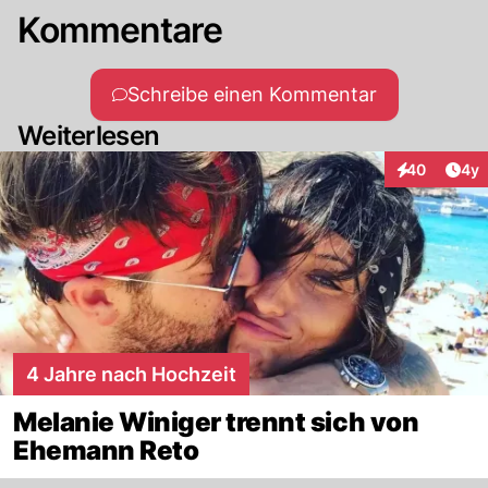
Kommentare
Schreibe einen Kommentar
Weiterlesen
Arti
40
4y
Interaktionen
4 Jahre nach Hochzeit
Melanie Winiger trennt sich von
Ehemann Reto