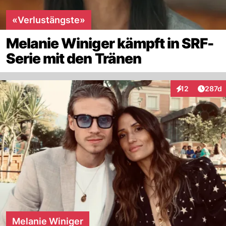
«Verlustängste»
Melanie Winiger kämpft in SRF-
Serie mit den Tränen
Artike
12
287d
Interaktionen
Melanie Winiger