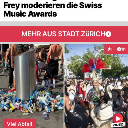
Frey moderieren die Swiss
Music Awards
MEHR AUS STADT ZüRICH
Art
1
1h
Interaktion
Viel Abfall