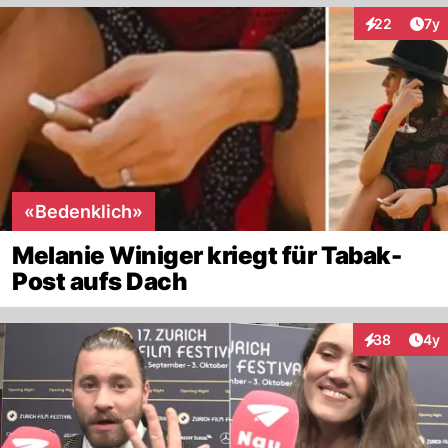
Art
22
7y
Interaktione
«Bedenklich»
Melanie Winiger kriegt für Tabak-
Post aufs Dach
Arti
38
4y
Interaktionen