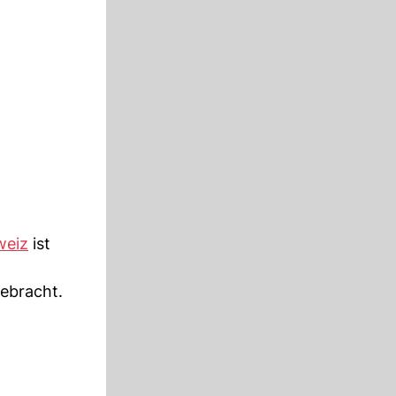
weiz
ist
gebracht.