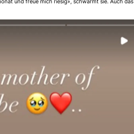
onat und freue mich riesig», schwärmt sie. Auch das