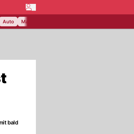
Auto
Matchcenter
Videos
Nau Plus
Lifestyle
t
mit bald