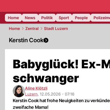
Home
News
Politik
Sport
People
Polizei
Home
Zentral
Stadt Luzern
Kerstin Cook
Babyglück! Ex-Mi
schwanger
Aline Klötzli
Luzern
,
12.05.2026 - 07:16
Kerstin Cook hat frohe Neuigkeiten zu verkünde
zweifache Mama!