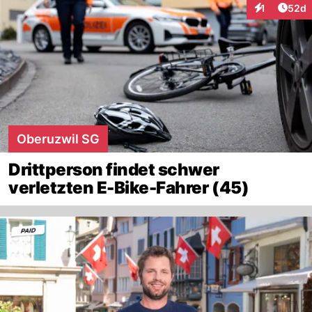
Artik
1
52d
Interaktione
Oberuzwil SG
Drittperson findet schwer
verletzten E-Bike-Fahrer (45)