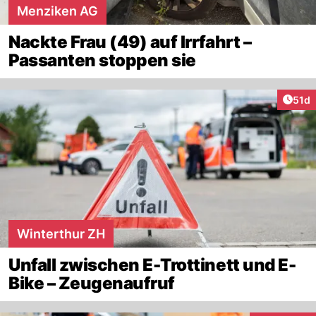
Menziken AG
Nackte Frau (49) auf Irrfahrt –
Passanten stoppen sie
Artik
51d
Winterthur ZH
Unfall zwischen E-Trottinett und E-
Bike – Zeugenaufruf