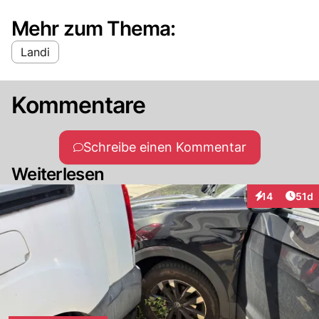
Mehr zum Thema:
Landi
Kommentare
Schreibe einen Kommentar
Weiterlesen
Artik
14
51d
Interaktionen