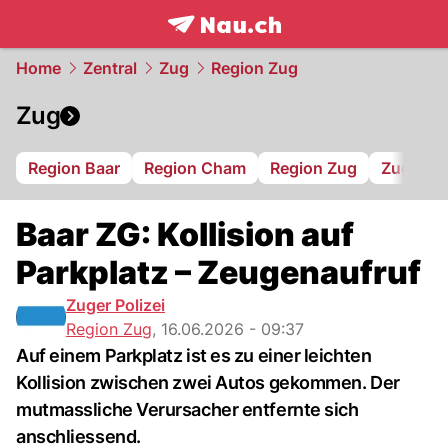
frontpage.
NAU.ch
Home
Zentral
Zug
Region Zug
Zug
Region Baar
Region Cham
Region Zug
Zug 94
Baar ZG: Kollision auf
Parkplatz – Zeugenaufruf
Zuger Polizei
Region Zug
,
16.06.2026 - 09:37
Auf einem Parkplatz ist es zu einer leichten
Kollision zwischen zwei Autos gekommen. Der
mutmassliche Verursacher entfernte sich
anschliessend.