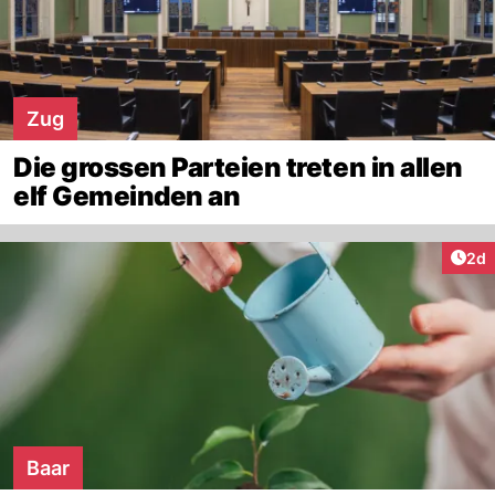
Zug
Die grossen Parteien treten in allen
elf Gemeinden an
Arti
2d
Baar