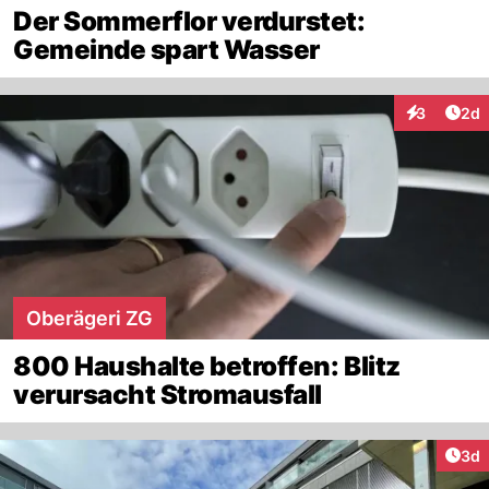
Der Sommerflor verdurstet:
Gemeinde spart Wasser
Arti
3
2d
Interaktion
Oberägeri ZG
800 Haushalte betroffen: Blitz
verursacht Stromausfall
Arti
3d