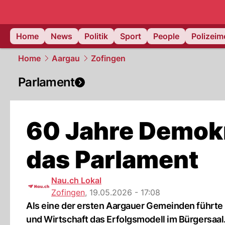
Home
News
Politik
Sport
People
Polizei
Home
Aargau
Zofingen
Parlament
60 Jahre Demokr
das Parlament
Nau.ch Lokal
Zofingen
,
19.05.2026 - 17:08
Als eine der ersten Aargauer Gemeinden führte 
und Wirtschaft das Erfolgsmodell im Bürgersaal