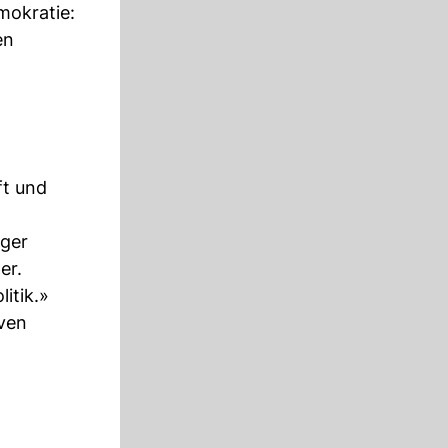
mokratie:
en
ft und
nger
er.
itik.»
ven