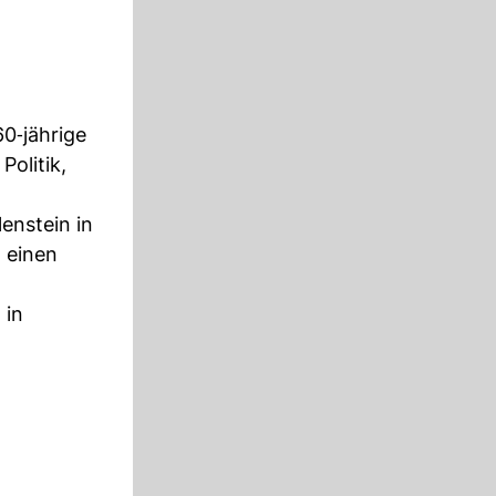
60‑jährige
olitik,
enstein in
 einen
 in