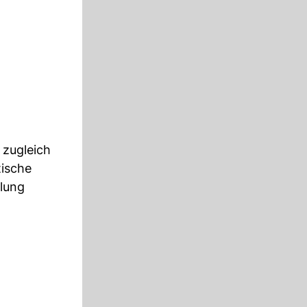
 zugleich
tische
klung