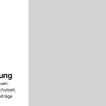
uung
auen.
hulzeit,
eiträge