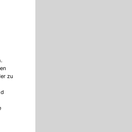
.
den
der zu
nd
e