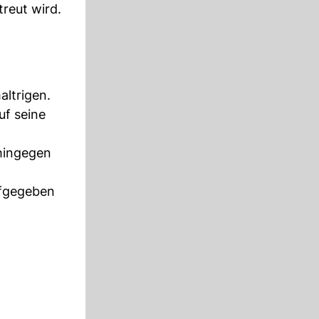
reut wird.
altrigen.
uf seine
 hingegen
ufgegeben