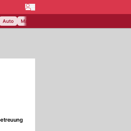
Auto
Matchcenter
Videos
Nau Plus
Lifestyle
e
rbetreuung