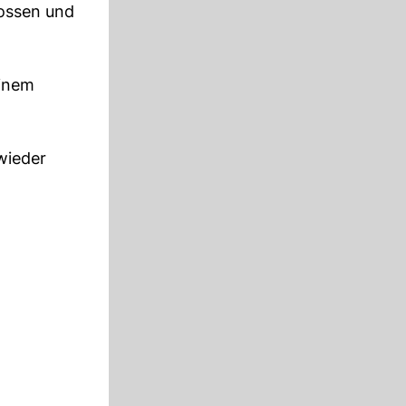
rossen und
einem
wieder