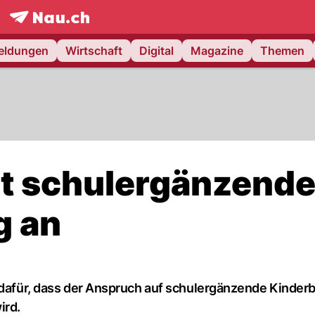
frontpage.
NAU.ch
meldungen
Wirtschaft
Digital
Magazine
Themen
et schulergänzend
g an
e dafür, dass der Anspruch auf schulergänzende Kinde
ird.