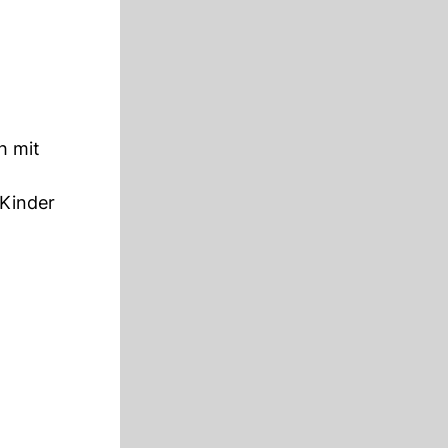
h mit
 Kinder
8