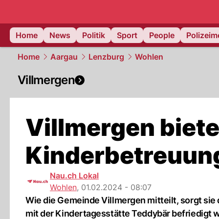
Home
News
Politik
Sport
People
Polizei
Home
Aargau
Lenzburg
Wohlen
Villmergen
Villmergen biet
Kinderbetreuun
Nau.ch Lokal
Wohlen
,
01.02.2024 - 08:07
Wie die Gemeinde Villmergen mitteilt, sorgt si
mit der Kindertagesstätte Teddybär befriedigt w