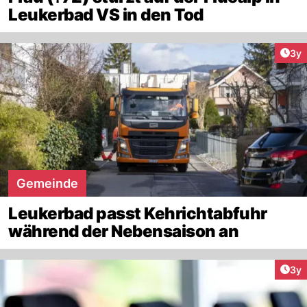
Leukerbad VS in den Tod
Arti
3y
Gemeinde
Leukerbad passt Kehrichtabfuhr
während der Nebensaison an
Arti
3y