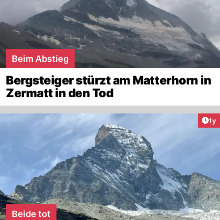
Beim Abstieg
Bergsteiger stürzt am Matterhorn in
Zermatt in den Tod
Art
1y
Beide tot