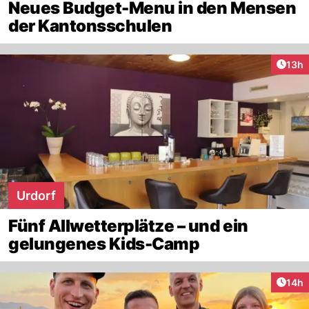
Neues Budget-Menu in den Mensen
der Kantonsschulen
Artik
13h
Urdorf
Fünf Allwetterplätze – und ein
gelungenes Kids-Camp
Artik
14h