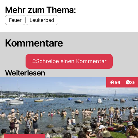
Mehr zum Thema:
Feuer
Leukerbad
Kommentare
Schreibe einen Kommentar
Weiterlesen
Arti
156
3h
Interaktionen