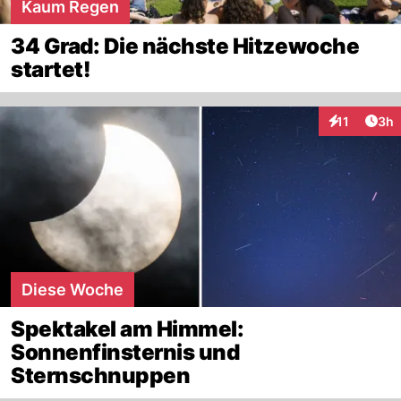
Kaum Regen
34 Grad: Die nächste Hitzewoche
startet!
Arti
11
3h
Interaktione
Diese Woche
Spektakel am Himmel:
Sonnenfinsternis und
Sternschnuppen