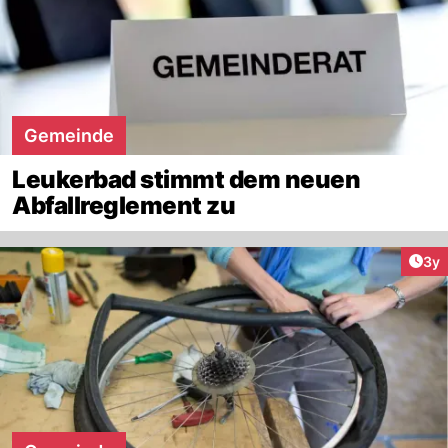
Gemeinde
Leukerbad stimmt dem neuen
Abfallreglement zu
Arti
3y