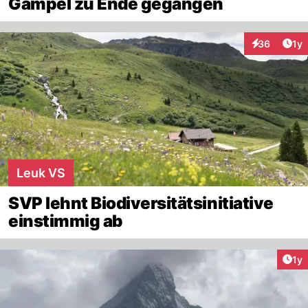
Gampel zu Ende gegangen
Art
36
1y
Interaktione
Leuk VS
SVP lehnt Biodiversitätsinitiative
einstimmig ab
Art
1y