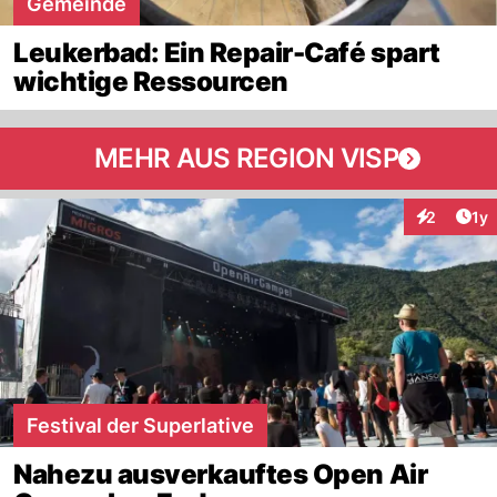
Gemeinde
Leukerbad: Ein Repair-Café spart
wichtige Ressourcen
MEHR AUS REGION VISP
Art
2
1y
Interaktion
Festival der Superlative
Nahezu ausverkauftes Open Air