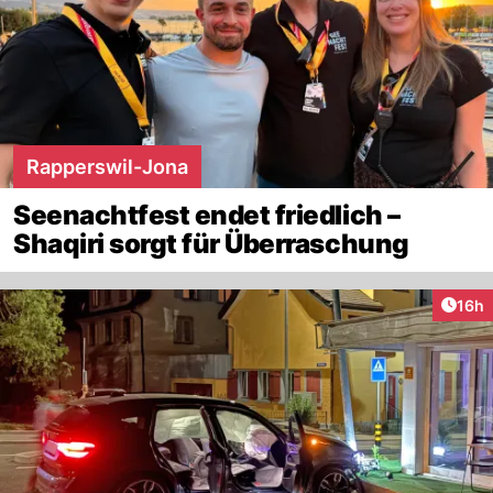
Rapperswil-Jona
Seenachtfest endet friedlich –
Shaqiri sorgt für Überraschung
Artik
16h