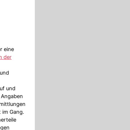
r eine
n der
 und
uf und
d. Angaben
rmittlungen
t im Gang.
erteile
egen