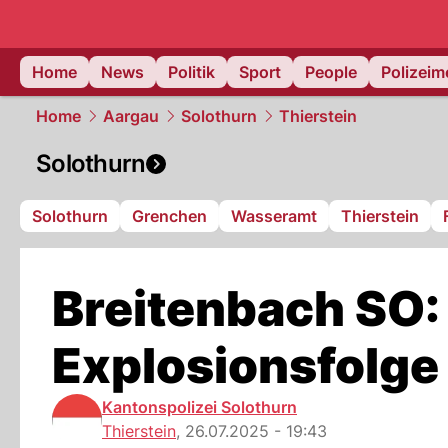
Home
News
Politik
Sport
People
Polizei
Home
Aargau
Solothurn
Thierstein
Solothurn
Solothurn
Grenchen
Wasseramt
Thierstein
Breitenbach SO:
Explosionsfolge
Kantonspolizei Solothurn
Thierstein
,
26.07.2025 - 19:43