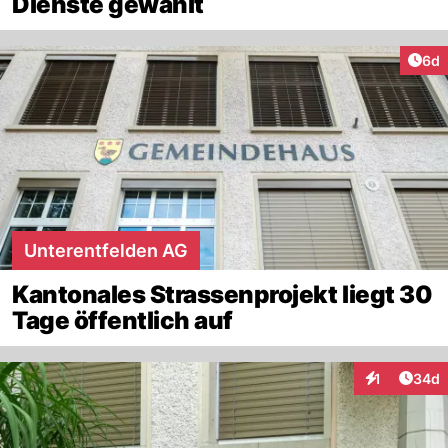
Dienste gewählt
Arti
6d
Unterentfelden AG
Kantonales Strassenprojekt liegt 30
Tage öffentlich auf
Artik
1
34d
Interaktione