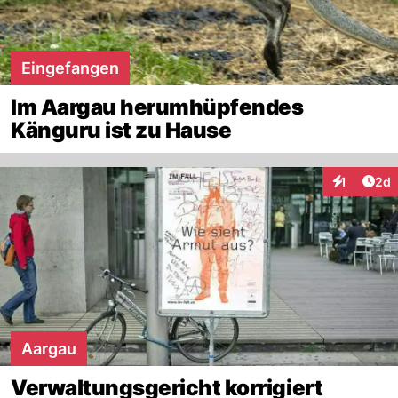
Eingefangen
Im Aargau herumhüpfendes
Känguru ist zu Hause
Arti
1
2d
Interaktion
Aargau
Verwaltungsgericht korrigiert