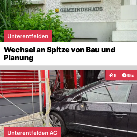
Unterentfelden
Wechsel an Spitze von Bau und
Planung
Artik
16
65d
Interaktionen
Unterentfelden AG