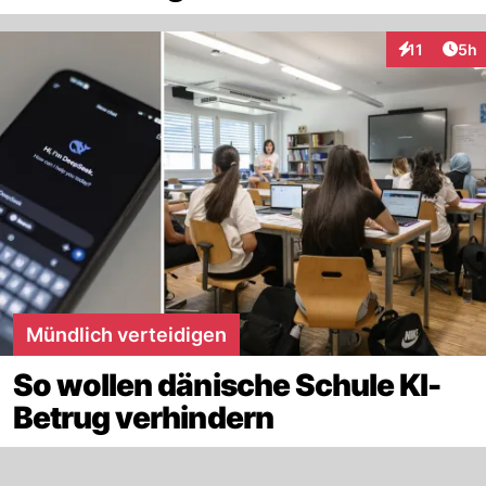
Arti
11
5h
Interaktione
Mündlich verteidigen
So wollen dänische Schule KI-
Betrug verhindern