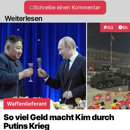
Schreibe einen Kommentar
Weiterlesen
Arti
153
5h
Interaktionen
Waffenlieferant
So viel Geld macht Kim durch
Putins Krieg