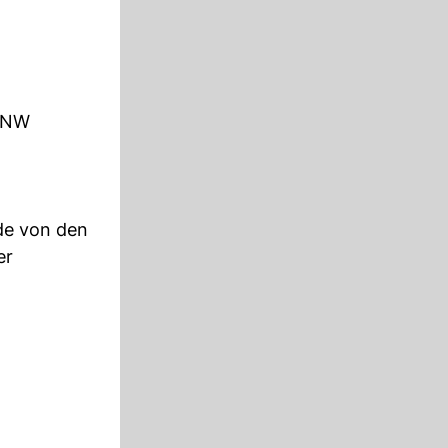
n NW
de von den
er