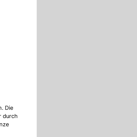
. Die
r durch
anze