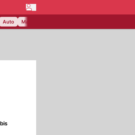
Auto
Matchcenter
Videos
Nau Plus
Lifestyle
bis