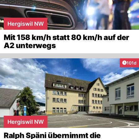
Hergiswil NW
Mit 158 km/h statt 80 km/h auf der
A2 unterwegs
Artike
101d
Hergiswil NW
Ralph Späni übernimmt die