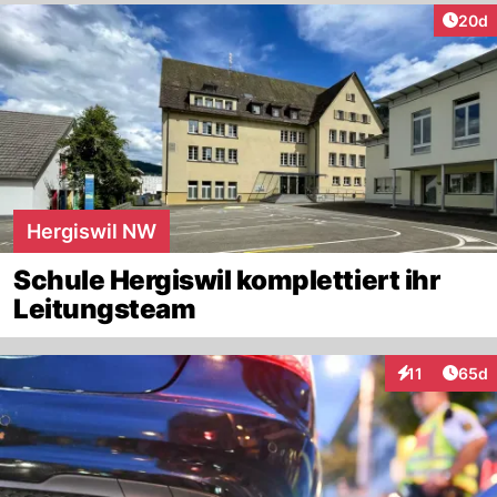
Artik
20d
Hergiswil NW
Schule Hergiswil komplettiert ihr
Leitungsteam
Artik
11
65d
Interaktionen