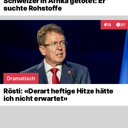
Schweizer in Afrika getötet: Er
suchte Rohstoffe
Arti
78
31'
Interaktionen
Dramatisch
Rösti: «Derart heftige Hitze hätte
ich nicht erwartet»