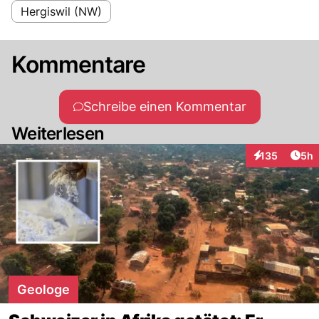
Hergiswil (NW)
Kommentare
Schreibe einen Kommentar
Weiterlesen
Arti
135
5h
Interaktionen
Geologe