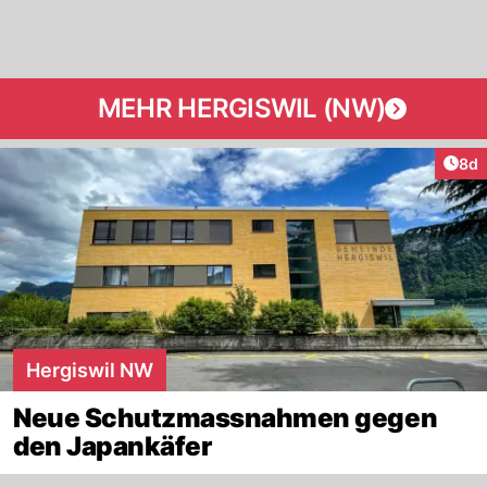
MEHR HERGISWIL (NW)
Arti
8d
Hergiswil NW
Neue Schutzmassnahmen gegen
den Japankäfer