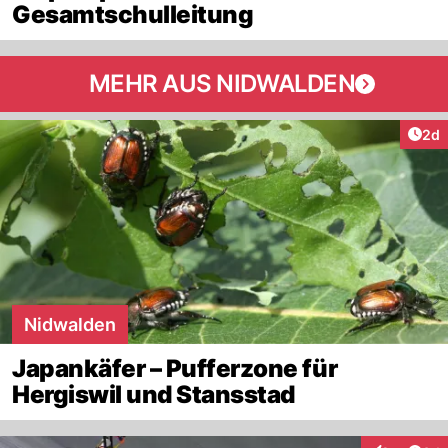
Gesamtschulleitung
MEHR AUS NIDWALDEN
Arti
2d
Nidwalden
Japankäfer – Pufferzone für
Hergiswil und Stansstad