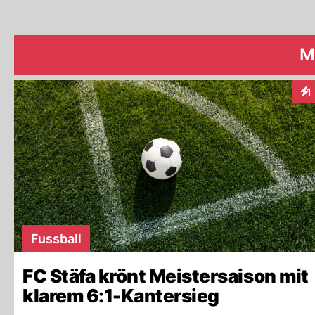
M
1
Int
Fussball
FC Stäfa krönt Meistersaison mit
klarem 6:1-Kantersieg