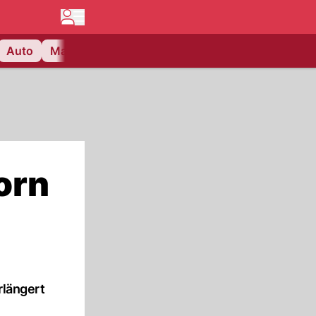
Auto
Matchcenter
Videos
Nau Plus
Lifestyle
orn
rlängert