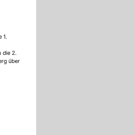
 1.
 die 2.
erg über