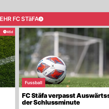
EHR FC STäFA
Artikel veröffentlicht:
46d
eraktionen
Fussball
FC Stäfa verpasst Auswärtss
der Schlussminute