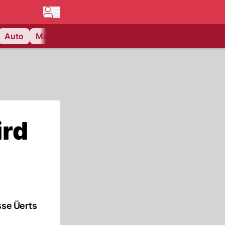
Auto
Matchcenter
Videos
Nau Plus
Lifestyle
ird
sse Üerts