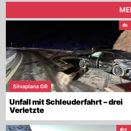
ME
9
Inte
Silvaplana GR
Unfall mit Schleuderfahrt – drei
Verletzte
18