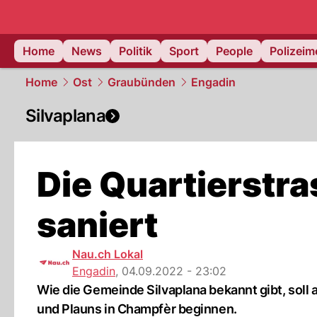
Home
News
Politik
Sport
People
Polizei
Home
Ost
Graubünden
Engadin
Silvaplana
Die Quartierstra
saniert
Nau.ch Lokal
Engadin
,
04.09.2022 - 23:02
Wie die Gemeinde Silvaplana bekannt gibt, soll
und Plauns in Champfèr beginnen.