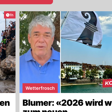
Artikel veröffentlicht:
1h
Wetterfrosch
len
Blumer: «2026 wird w
zum neuen