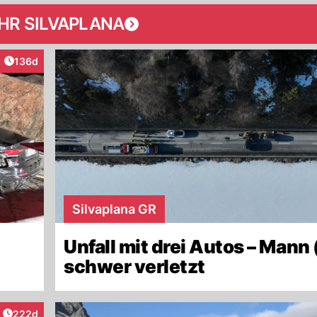
HR SILVAPLANA
Artikel veröffentlicht:
136d
raktionen
Silvaplana GR
Unfall mit drei Autos – Mann
schwer verletzt
Artikel veröffentlicht:
222d