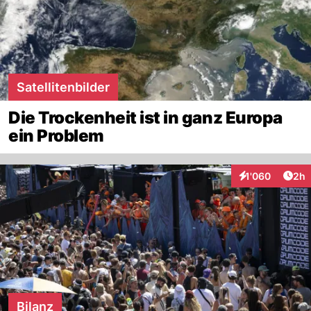
Satellitenbilder
Die Trockenheit ist in ganz Europa
ein Problem
Arti
1'060
2h
Interaktionen
Bilanz