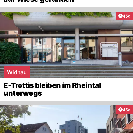
Artik
45d
Widnau
E-Trottis bleiben im Rheintal
unterwegs
Artik
45d