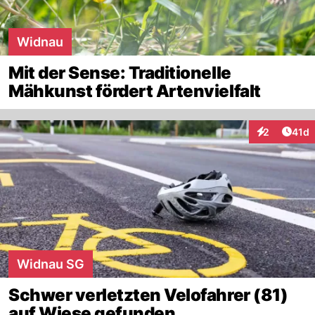
Widnau
Mit der Sense: Traditionelle
Mähkunst fördert Artenvielfalt
Artik
2
41d
Interaktione
Widnau SG
Schwer verletzten Velofahrer (81)
auf Wiese gefunden