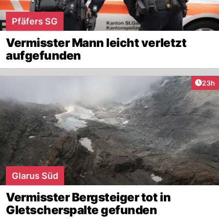
Pfäfers SG
Vermisster Mann leicht verletzt
aufgefunden
Artik
23h
Glarus Süd
Vermisster Bergsteiger tot in
Gletscherspalte gefunden