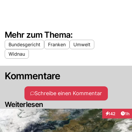
Mehr zum Thema:
Bundesgericht
Franken
Umwelt
Widnau
Kommentare
Schreibe einen Kommentar
Weiterlesen
Art
142
1h
Interaktionen