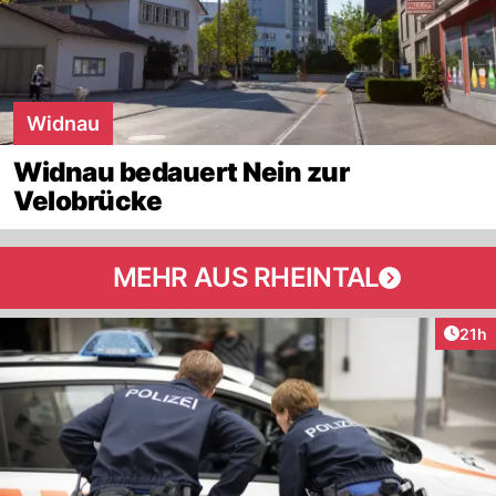
Widnau
Widnau bedauert Nein zur
Velobrücke
MEHR AUS RHEINTAL
Artik
21h