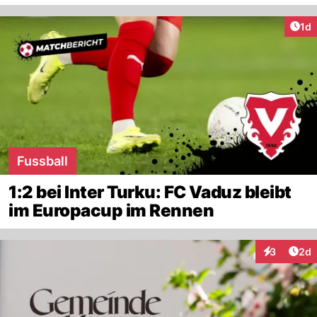
Art
1d
Fussball
1:2 bei Inter Turku: FC Vaduz bleibt
im Europacup im Rennen
Arti
3
2d
Interaktion